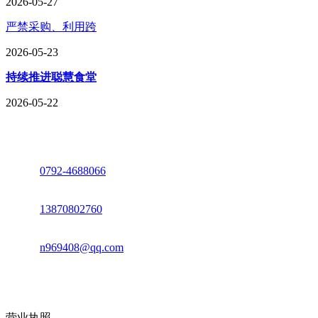
2026-05-27
严禁采购、利用跨
2026-05-23
持续推进聪慧食堂
2026-05-22
座机：
0792-4688066
电话：
13870802760
邮箱：
n969408@qq.com
地址：江西省德安县高新技术产业园(宝塔工业园)高新路93号
营业执照