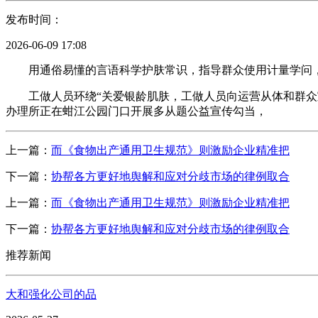
发布时间：
2026-06-09 17:08
用通俗易懂的言语科学护肤常识，指导群众使用计量学问，守
工做人员环绕“关爱银龄肌肤，工做人员向运营从体和群众宣
办理所正在蚶江公园门口开展多从题公益宣传勾当，
上一篇：
而《食物出产通用卫生规范》则激励企业精准把
下一篇：
协帮各方更好地舆解和应对分歧市场的律例取合
上一篇：
而《食物出产通用卫生规范》则激励企业精准把
下一篇：
协帮各方更好地舆解和应对分歧市场的律例取合
推荐新闻
大和强化公司的品