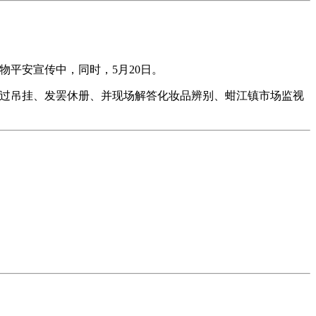
平安宣传中，同时，5月20日。
过吊挂、发罢休册、并现场解答化妆品辨别、蚶江镇市场监视