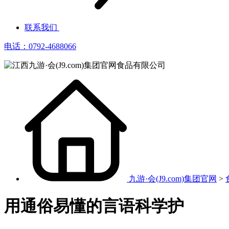
联系我们
电话：0792-4688066
九游·会(J9.com)集团官网
>
用通俗易懂的言语科学护