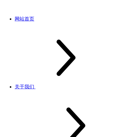
网站首页
关于我们