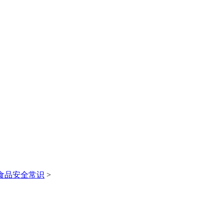
食品安全常识
>