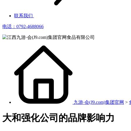
联系我们
电话：0792-4688066
九游·会(J9.com)集团官网
>
大和强化公司的品牌影响力