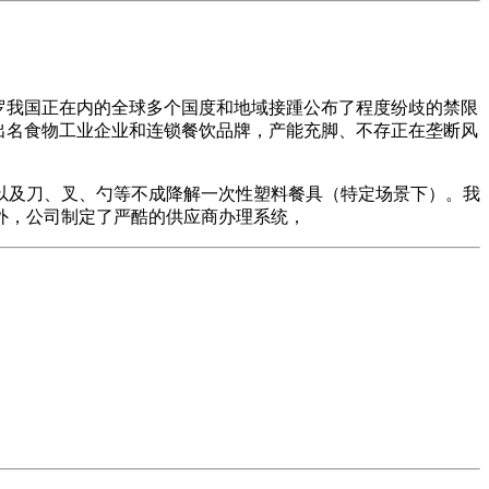
罗我国正在内的全球多个国度和地域接踵公布了程度纷歧的禁限
出名食物工业企业和连锁餐饮品牌，产能充脚、不存正在垄断风
以及刀、叉、勺等不成降解一次性塑料餐具（特定场景下）。我
外，公司制定了严酷的供应商办理系统，