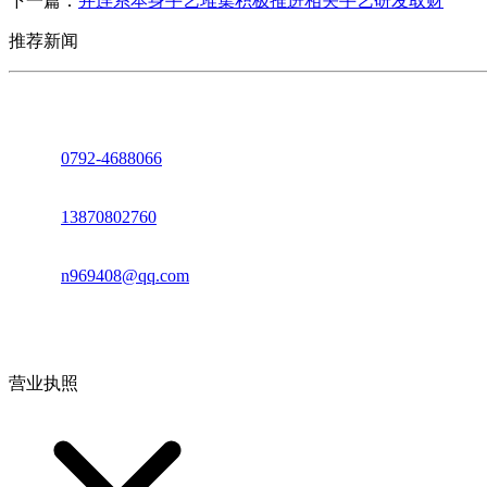
下一篇：
并连系本身手艺堆集积极推进相关手艺研发取财
推荐新闻
座机：
0792-4688066
电话：
13870802760
邮箱：
n969408@qq.com
地址：江西省德安县高新技术产业园(宝塔工业园)高新路93号
营业执照