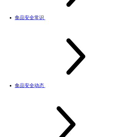
食品安全常识
食品安全动态