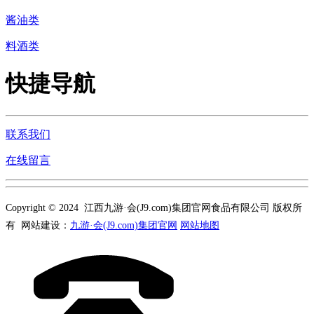
酱油类
料酒类
快捷导航
联系我们
在线留言
Copyright © 2024 江西九游·会(J9.com)集团官网食品有限公司 版权所
有 网站建设：
九游·会(J9.com)集团官网
网站地图