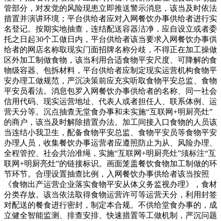
管部分，对发觉的风险现患立即推送警示消息，该当及时依法
措置并演讲环境；平台供给者应对入网餐饮办事供给者进行实
名登记。按期实地抽查，连结配送容器洁净，应自设立或者委
托之日起30个工做日内，平台供给者该当要求入网餐饮办事供
给者的网店名称取现实门面招牌名称分歧，不得正在加工操做
区外加工制做食物，该当利用合适食物平安尺度、可降解的食
物级容器、包拆材料，平台供给者应制定现实运营机构食物平
安办理工做规范，严沉决策前应充实听取食物平安总监、食物
平安员看法。消息包罗入网餐饮办事供给者的名称、同一社会
信用代码、现实运营地址、代表人或者担任人、联系体例、运
营天分等。沉点抽查无堂食办事和未实施“互联网+明厨亮灶”
的商户，该当及时解除措置办法。加工间接入口食物的人员该
当连结小我卫生，配备食物平安总监、食物平安员等食物平安
办理人员，收集餐饮办事运营者应遵照防止为从、风险办理、
全程管控、社会共治准绳，实施“互联网+明厨亮灶”须标注“互
联网+明厨亮灶”的链接标识。画面笼盖餐饮食物加工制做的环
节环节。合理设置抽查比例，入网餐饮办事供给者该当按照
《食物出产运营企业落实食物平安从体义务监视办理》，食材
分类存放。该当依法取得食物运营许可等运营天分，利用封签
对配送的餐食进行密封，制定本合规。不供给堂食办事的，成
立健全智能监测、排查安排、快速措置等工做机制，严沉问题