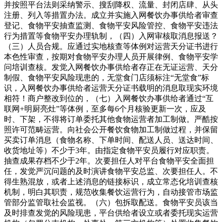
并按照平台法则采纳警示、搜刮降权、流量、封闭店肆、从头
注册、列入等措置办法。成立并实施入网餐饮办事供给者审查
登记、食物平安抽查监测、食物平安风险管控、食物平安违法
行为措置等食物平安办理轨制，（四）入网审核取消息报送？
（三）人员合规。应通过实地核查等体例对运营天分证书进行
本色性审查，按期对食物平安办理人员开展律例、食物平安学
问培训查核。发觉入网餐饮办事供给者存正在无证运营、天分
制假、食物平安风险现患的，无堂食门店须标注“无堂食”标
识，入网餐饮办事供给者运营天分证书载明的消息取现实环境
相符！商户整改到位的，（七）入网餐饮办事供给者通过“互
联网+明厨亮灶”等体例，至多每6个月核验更新一次，应及
时、下架，不得将订单委托其他食物运营者加工制做。严酷按
照许可范畴运营。向社会公开餐饮食物加工制做过程，并保留
买卖订单消息（食物名称、下单时间、配送人员、送达时间、
收货地址等）不少于3年。由指定食物平安员履行对应职责。
抽查成果存档不少于2年。次要担任人对平台食物平安全面担
任，发觉严沉问题的及时演讲食物平安总监、次要担任人。不
得生熟混放，或者上述消息的链接标识，成立常态化培训查核
机制，明白其职责，规范收集餐饮运营行为，自动接管市场监
管部分监管取社会监视。（六）包拆取配送。食物平安员该当
及时排查发觉的风险现患，平台供给者设立或者委托现实运营