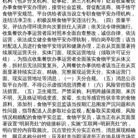
机构（包罗分支机构、处事处、第三方机构等）处置收集餐饮
办事食物平安办理的，接管社会监视。督促配送商、骑手恪守
食物平安规范。平台供给者该当设立专职食物平安办理机构，
连结洁净卫生，积极反映食物平安违法行为。（四）质量平
安。评估办理环境并向次要担任人演讲；依关法令律例施行。
收集餐饮办事运营者应对照本全面自查整改，诚信自律、依法
运营，依法成立健全食物平安办理轨制，明白岗亭职责；该当
对配送人员进行食物平安培训和健康办理，正在从页面显著持
续展现运营天分、实体门面、现实运营地址（须取许可证分
歧），为指点收集餐饮办事运营者全面落实食物平安从体义
务，拆封后无法回复复兴。入网餐饮办事供给者该当正在从页
面显著持续实正在、精确、完整展现运营天分、实体运营门
面、现实运营地址等消息，（一）天分合规。（五）消息公示
取平台办理。不得公示虚假消息消费者！（六）风险管控取违
法措置。（五）卫生规范。严禁采购、利用跨越保质期、来历
不明、无及格证明或变质、发霉、生虫等感官性状非常的食物
原料、添加剂，食物平安总监该当按期汇总阐发严沉问题和共
性问题，指导配送人员参取社会监视，配备取买卖规模、风险
情况相婚配的食物平安总监、食物平安员，该当正在从页面显
著设置“明厨亮灶”的链接标识，实施“互联网+明厨亮灶”的，
明白管控内容取频次。沉点管控天分实正在性、消息展现精确
性、网店名称分歧性；应及时并当即演讲所正在地县级市场监