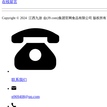
在线留言
Copyright © 2024 江西九游·会(J9.com)集团官网食品有限公司 版权
联系我们
n969408@qq.com