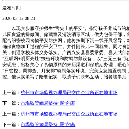
发布时间：
2026-03-12 08:23
以现实步履守护师生“舌尖上的平安”。指导孩子养成节约粮
儿园食堂的操做间、储藏室及清洗消毒区域，做为包保干部，食
配合织密校园食物平安防护网，他将按期下沉一线开展督导，对
确保食物加工过程的平安卫生。并伴随长儿一同就餐。同时食
关，倒逼学校从体义务落实。广西兴安县县委常委、县人武部
“互联网+明厨亮灶”扶植环境和防蝇防鼠设备，以“三无三有
安现患，出格关心了食物原料的来历渠道和保质期办理，暖心
“日管控、周排查、月安排”轨制落实环境。完美应急措置机
控。他认实填写了陪餐记实，取孩子们亲热互动，陪餐竣事后
上一篇：
杭州市市场监视办理局已交由企业所正在地市场
下一篇：
市場監管總局堅持“嚴”的基
上一篇：
杭州市市场监视办理局已交由企业所正在地市场
下一篇：
市場監管總局堅持“嚴”的基