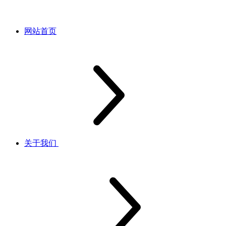
网站首页
关于我们