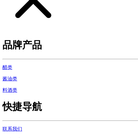
品牌产品
醋类
酱油类
料酒类
快捷导航
联系我们