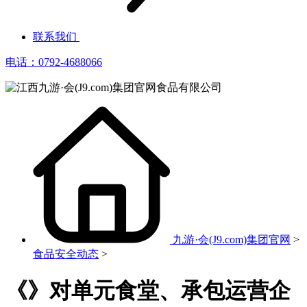
联系我们
电话：0792-4688066
九游·会(J9.com)集团官网
>
食品安全动态
>
《》对单元食堂、承包运营企