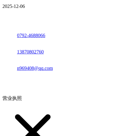
2025-12-06
座机：
0792-4688066
电话：
13870802760
邮箱：
n969408@qq.com
地址：江西省德安县高新技术产业园(宝塔工业园)高新路93号
营业执照