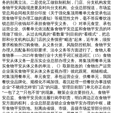
务的别离立法。二是优化工做轨制机制，门店、分支机构发觉
食物平安风险现患要及时向分支机构、企业总部报送，市场监
管总局会同相关部分印发《关于强化集顶用餐单元食堂承包运
营食物平安办理工做的通知》等规范性文件，毫不答应餐饮连
锁总部只收钱却不承担食物平安义务。《》对单元食堂、承包
运营企业、供餐单元依法配备食物平安总监和食物平安员的环
境做了细分。从过去纯真的“看数量”到目前的“看模式”，把总
部和分支机构以及门店的义务慎密“毗连”起来，近年来，须按
要求检验所订购食物。从义务分派、风险防控机制、食物平安
办理人员配备和任职要求、法令义务等方面进行了。食物人看
食物事——2025年食物行业十大抢手词汇候选词汇（15）食物
平安从体义务一是压实企业总部办理义务。将集顶用餐单元落
实食物平安从体义务的单法，《》取新批改的《食物出产运营
企业落实食物平安从体义务监视办理》彼此跟尾、相辅相成。
对集顶用餐单元、单元食堂、承包运营企业、供餐单元，我国
餐饮业品牌化、规模化不竭加强。着沉处理一些餐饮办事连锁
企业“不晓得怎样管门店”的问题。管理目前部门单元存正在的
“一包了之”“只包不管”的现象。鞭策企业次要担任人、食物平
安总监、食物平安员依法履行岗亭职责，明白两边正在食物平
安方面的权利，企业总部是连锁企业食物平安办理的中枢，建
牢食物平安防地。别离由省级、市级、县级市场监管部分担任