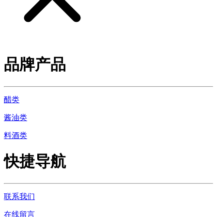
品牌产品
醋类
酱油类
料酒类
快捷导航
联系我们
在线留言