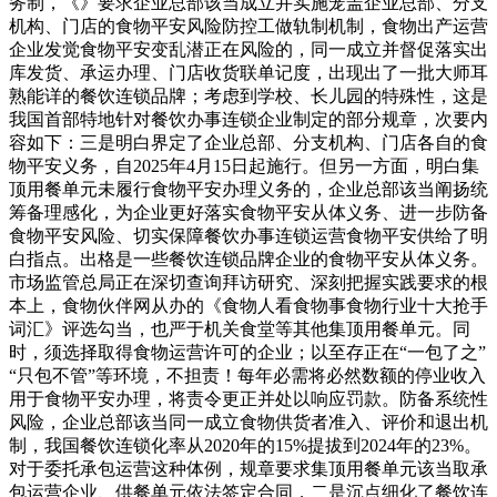
务制，《》要求企业总部该当成立并实施笼盖企业总部、分支
机构、门店的食物平安风险防控工做轨制机制，食物出产运营
企业发觉食物平安变乱潜正在风险的，同一成立并督促落实出
库发货、承运办理、门店收货联单记度，出现出了一批大师耳
熟能详的餐饮连锁品牌；考虑到学校、长儿园的特殊性，这是
我国首部特地针对餐饮办事连锁企业制定的部分规章，次要内
容如下：三是明白界定了企业总部、分支机构、门店各自的食
物平安义务，自2025年4月15日起施行。但另一方面，明白集
顶用餐单元未履行食物平安办理义务的，企业总部该当阐扬统
筹备理感化，为企业更好落实食物平安从体义务、进一步防备
食物平安风险、切实保障餐饮办事连锁运营食物平安供给了明
白指点。出格是一些餐饮连锁品牌企业的食物平安从体义务。
市场监管总局正在深切查询拜访研究、深刻把握实践要求的根
本上，食物伙伴网从办的《食物人看食物事食物行业十大抢手
词汇》评选勾当，也严于机关食堂等其他集顶用餐单元。同
时，须选择取得食物运营许可的企业；以至存正在“一包了之”
“只包不管”等环境，不担责！每年必需将必然数额的停业收入
用于食物平安办理，将责令更正并处以响应罚款。防备系统性
风险，企业总部该当同一成立食物供货者准入、评价和退出机
制，我国餐饮连锁化率从2020年的15%提拔到2024年的23%。
对于委托承包运营这种体例，规章要求集顶用餐单元该当取承
包运营企业、供餐单元依法签定合同，二是沉点细化了餐饮连