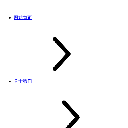
网站首页
关于我们