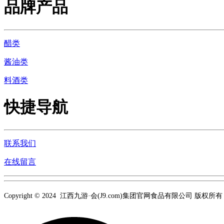
品牌产品
醋类
酱油类
料酒类
快捷导航
联系我们
在线留言
Copyright © 2024 江西九游·会(J9.com)集团官网食品有限公司 版权