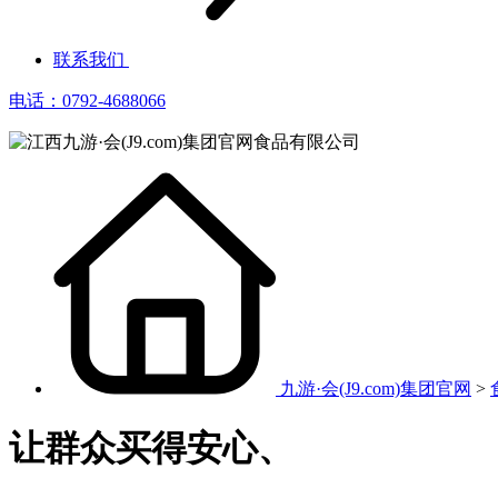
联系我们
电话：0792-4688066
九游·会(J9.com)集团官网
>
让群众买得安心、