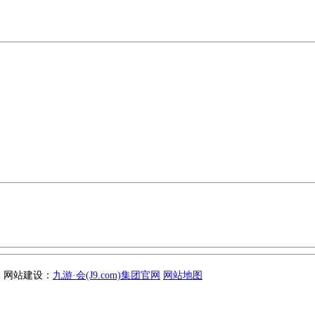
所有 网站建设：
九游·会(J9.com)集团官网
网站地图