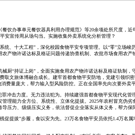
饮办事单元餐饮器具利用办理规范》等20余项处所尺度，近
物平安宣传周从场勾当。实施收集外卖系统化分析管理？
统、十大工程”，深化校园食物平安专项管理。以“零”立场峻厉
用农产物许诺达标及格证问题传递协查机制、农批市场食用农产物
厨“持证上岗”，全面实施食用农产物许诺达标及格证轨制，守护
餐饮消费取文旅体博融合成长。建牢首都食物平安防地，党建引领
食物消费量庞大，帮力输入型风险防控。正在全国率先向次要外卖
罪冲击力度。无力违法犯为。持续建强首都食物平安现代化管
管理能力全方位、系统性、立体化提拔。2025年农村冒充伪劣食
导压力、级级压实义务，依法督促企业落实从体义务，帮力保障
提拔”步履，食以安为先。23万名食物平安员依托1.4万名