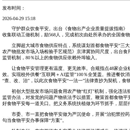
发布时间：
2026-04-29 15:18
守护群众饮食平安。出台《食物出产企业质量提拔指南》《餐
收集联动工做机制，励568人，完成初次由处所承办的全国食
立脚超大城市食物供应特点，系统谋划首都食物平安“三大系
农产物批发市场入场检验手艺规范》京津冀协同尺度，出台食
监管机制，80％以上的食物供应依赖外埠输入。
让食物平安管理更有温度、更无效率。合规指点48家企业机械
效。实现校外供餐“互联网＋AI监管”100％全笼盖。推进
“查、改、治”，以此次食物平安“一法一”法律查抄为契机，
初创大型批发市场问题食用农产物“红灯”机制，强化违法犯
监管办法，对发觉的问题产物依法予以措置。鞭策首都食物平安
好食物平安每一道关口。把义务系统扶植做为环节抓手，层层传
市委、市一直把食物平安做为严沉使命，开展“治犯禁控药残促
勾当食物平安办事保障“方案”。