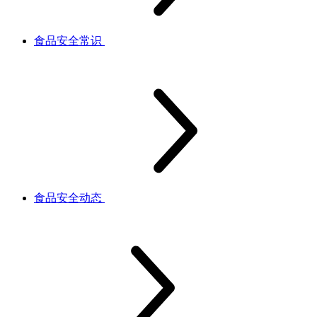
食品安全常识
食品安全动态