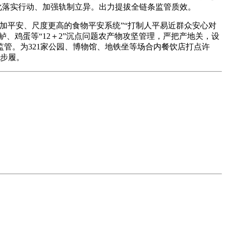
化落实行动、加强轨制立异。出力提拔全链条监管质效。
加平安、尺度更高的食物平安系统”“打制人平易近群众安心对
、鸡蛋等“12＋2”沉点问题农产物攻坚管理，严把产地关，设
管。为321家公园、博物馆、地铁坐等场合内餐饮店打点许
项步履。