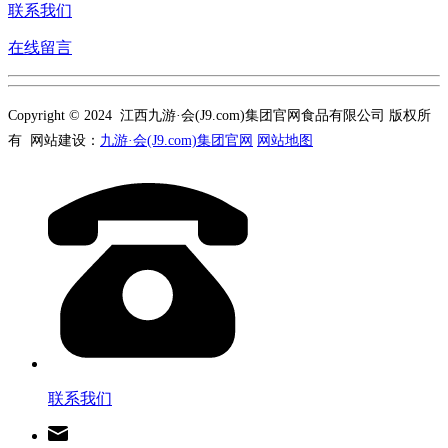
联系我们
在线留言
Copyright © 2024 江西九游·会(J9.com)集团官网食品有限公司 版权所
有 网站建设：
九游·会(J9.com)集团官网
网站地图
联系我们