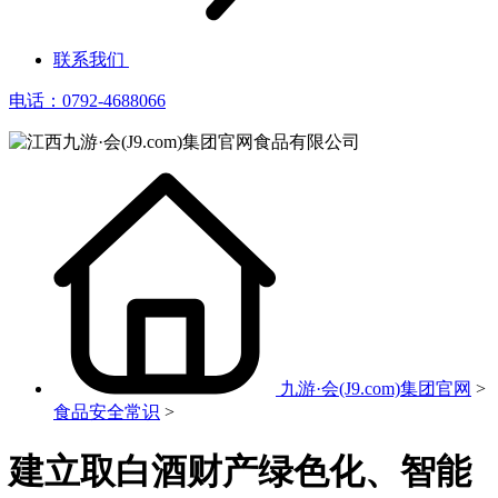
联系我们
电话：0792-4688066
九游·会(J9.com)集团官网
>
食品安全常识
>
建立取白酒财产绿色化、智能