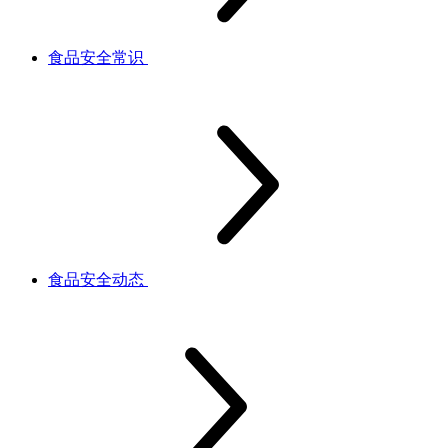
食品安全常识
食品安全动态