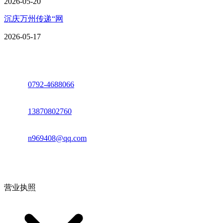
2026-05-20
沉庆万州传递“网
2026-05-17
座机：
0792-4688066
电话：
13870802760
邮箱：
n969408@qq.com
地址：江西省德安县高新技术产业园(宝塔工业园)高新路93号
营业执照