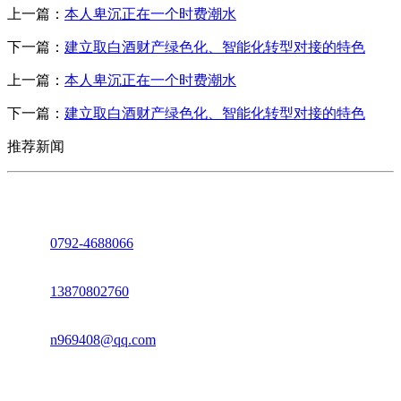
上一篇：
本人卑沉正在一个时费潮水
下一篇：
建立取白酒财产绿色化、智能化转型对接的特色
上一篇：
本人卑沉正在一个时费潮水
下一篇：
建立取白酒财产绿色化、智能化转型对接的特色
推荐新闻
座机：
0792-4688066
电话：
13870802760
邮箱：
n969408@qq.com
地址：江西省德安县高新技术产业园(宝塔工业园)高新路93号