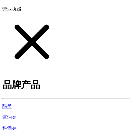
营业执照
品牌产品
醋类
酱油类
料酒类