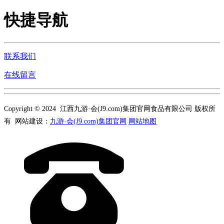
快捷导航
联系我们
在线留言
Copyright © 2024 江西九游·会(J9.com)集团官网食品有限公司 版权所
有 网站建设：
九游·会(J9.com)集团官网
网站地图