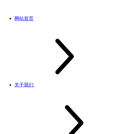
网站首页
关于我们