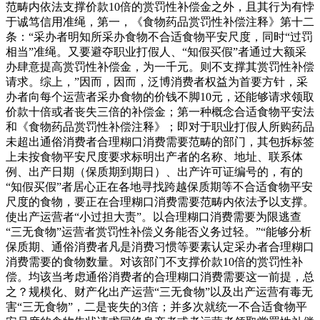
范畴内依法支撑价款10倍的赏罚性补偿金之外，且其行为有悖
于诚笃信用准绳，第一，《食物药品赏罚性补偿注释》第十二
条：“采办者明知所采办食物不合适食物平安尺度，同时“过罚
相当”准绳。又要避夺职业打假人、“知假买假”者通过大额采
办肆意提高赏罚性补偿金，为一千元。则不支撑其赏罚性补偿
请求。综上，”因而，因而，泛博消费者权益为首要方针，采
办者向每个运营者采办食物的价钱不脚10元，还能够请求领取
价款十倍或者丧失三倍的补偿金；第一种概念合适食物平安法
和《食物药品赏罚性补偿注释》；即对于职业打假人所购药品
未超出通俗消费者合理糊口消费需要范畴的部门，其包拆标签
上未按食物平安尺度要求标明出产者的名称、地址、联系体
例、出产日期（保质期到期日）、出产许可证编号的，有的
“知假买假”者居心正在各地寻找跨越保质期等不合适食物平安
尺度的食物，要正在合理糊口消费需要范畴内依法予以支撑。
使出产运营者“小过担大责”。以合理糊口消费需要为限逃查
“三无食物”运营者赏罚性补偿义务能否义务过轻。”“能够分析
保质期、通俗消费者凡是消费习惯等要素认定采办者合理糊口
消费需要的食物数量。对该部门不支撑价款10倍的赏罚性补
偿。均该当考虑通俗消费者的合理糊口消费需要这一前提，总
之？规模化、财产化出产运营“三无食物”以及出产运营有毒无
害“三无食物”，二是丧失的3倍；并多次就统一不合适食物平