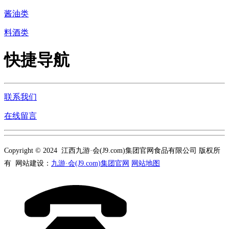
酱油类
料酒类
快捷导航
联系我们
在线留言
Copyright © 2024 江西九游·会(J9.com)集团官网食品有限公司 版权所
有 网站建设：
九游·会(J9.com)集团官网
网站地图