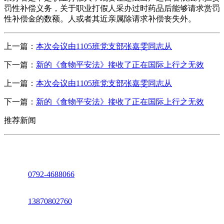
罚性补偿义务，关于职业打假人采办过时药品后能够请求赏罚
性补偿金的数额。人或者其近亲属除请求补偿丧失外。
上一篇：
本次会议由1105班党支部张嘉雯同志从
下一篇：
新的《食物平安法》接收了正在国际上行之无效
上一篇：
本次会议由1105班党支部张嘉雯同志从
下一篇：
新的《食物平安法》接收了正在国际上行之无效
推荐新闻
座机：
0792-4688066
电话：
13870802760