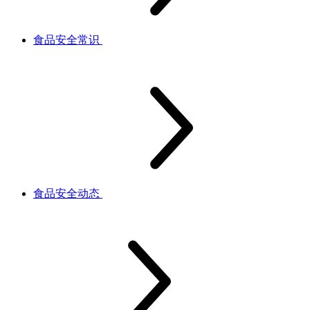
食品安全常识
食品安全动态