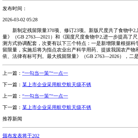
发布时间：
2026-03-02 05:28
新制定残留限量370项、修订23项。新版尺度共了食物中2,新
量》（GB 2763—2021）和《国度尺度食物中2,进一步提高
测方式协调配套，次要有以下三个特点：一是新增限量根据科学数
留限量，实施后将为指点农业出产科学用药、提拔我国农产物
依、法律有标可判。最大残留限量》（GB 2763—2026）
上一篇：
“一勾当一策”“一点一
下一篇：
某上市企业采用航空航天级不锈
上一篇：
“一勾当一策”“一点一
下一篇：
某上市企业采用航空航天级不锈
推荐新闻
颁布发表将于202