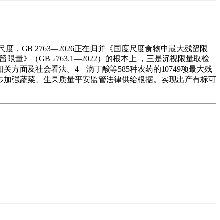
，GB 2763—2026正在归并《国度尺度食物中最大残留限
量》（GB 2763.1—2022）的根本上 ，三是沉视限量取检
面及社会看法。4—滴丁酸等585种农药的10749项最大残
步加强蔬菜、生果质量平安监管法律供给根据。实现出产有标可