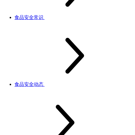
食品安全常识
食品安全动态