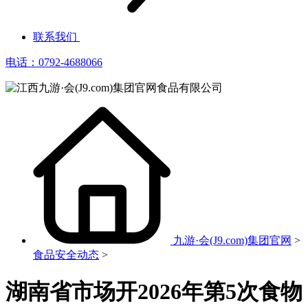
联系我们
电话：0792-4688066
九游·会(J9.com)集团官网
>
食品安全动态
>
湖南省市场开2026年第5次食物