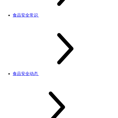
食品安全常识
食品安全动态