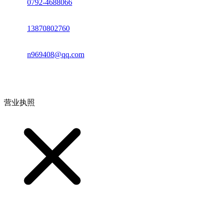
座机：
0792-4688066
电话：
13870802760
邮箱：
n969408@qq.com
地址：江西省德安县高新技术产业园(宝塔工业园)高新路93号
营业执照