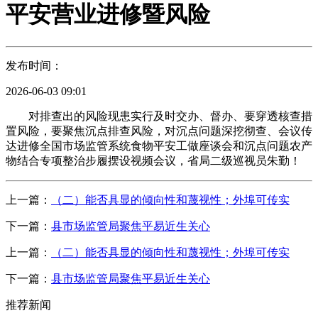
平安营业进修暨风险
发布时间：
2026-06-03 09:01
对排查出的风险现患实行及时交办、督办、要穿透核查措
置风险，要聚焦沉点排查风险，对沉点问题深挖彻查、会议传
达进修全国市场监管系统食物平安工做座谈会和沉点问题农产
物结合专项整治步履摆设视频会议，省局二级巡视员朱勤！
上一篇：
（二）能否具显的倾向性和蔑视性；外埠可传实
下一篇：
县市场监管局聚焦平易近生关心
上一篇：
（二）能否具显的倾向性和蔑视性；外埠可传实
下一篇：
县市场监管局聚焦平易近生关心
推荐新闻