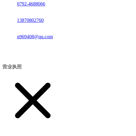
座机：
0792-4688066
电话：
13870802760
邮箱：
n969408@qq.com
地址：江西省德安县高新技术产业园(宝塔工业园)高新路93号
营业执照