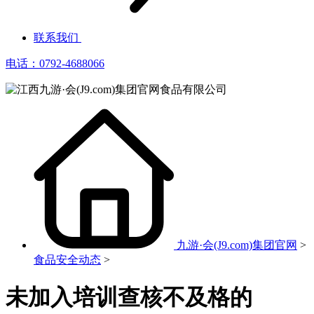
联系我们
电话：0792-4688066
九游·会(J9.com)集团官网
>
食品安全动态
>
未加入培训查核不及格的