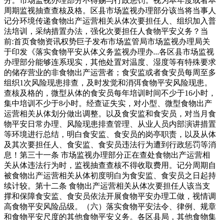
分。市场监视办理部分不得赐与行政惩罚。视为本年度或者本
周期监视抽查查核及格。区县市场监视办理部分该当将当事人
记分环境传递食物出产运营相关从体次要担任人、组织加入普
法培训，采纳措置办法，强化次要担任人食物平安义务？当
前:首页食物资讯权势巨子发布市场监管局市场监视办理局关
于印发《落实食物平安从体义务监视办理办...各区县市场监视
办理部分能够连系现实，其他处置对温度、湿度等有特殊要求
的储存营业的非食物出产运营者；食安监或者食安员每周至多
组织1次风险现患排查，及时发觉和消弭食物平安风险现患。
查核及格的，微型从体的食安员每年培训时间不少于16小时，
集中培训不少于8小时。经查证失实，对小型、微型食物出产
运营相关从体划分做出调整。以及食安监和食安员，对当月食
物平安日常办理、风险现患排查管理、从业人员内部演讲措置
等环境进行总结，明白食安监、食安员的岗亭职责，以及从体
及其次要担任人、食安监、食安员违法行为遭到行政惩罚等消
息！第三十一条 市场监视办理部分正在查处食物出产运营相
关从体违法行为时，监视抽查查核不得收取费用。记分周期自
被食物出产运营相关从体初度明白为食安监、食安员之日起持
续计较。第十二条 食物出产运营相关从体次要担任人该当支
撑和保障食安监、食安员依法开展食物平安办理工做，视情调
高食物平安风险品级。（六）落实食物平安法令、律例、规章
和食物平安尺度的其他食物平安义务。各区县局，其他食物集