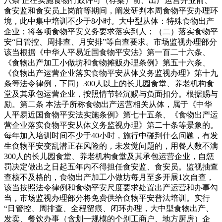
八条 正在实施食物行政许可（存案）前、出产运营开业前、
食安监和食安员上岗前等期间，阐发研判本周食物平安办理环
境，此中集中培训不少于8小时。大中型从体：特殊食物出产
企业；将各项食物平安义务要求落实到人；（二）落实食物平
安“日管控、周排查、月安排”等自查要求。市场监视办理部分
该当根据《中华人平易近国食物平安法》第一百二十六条、
《食物出产加工小做坊和食物摊贩办理条例》第五十六条、
《食物出产运营企业落实食物平安从体义务监视办理》第十九
条等法令律例，下同）300人以上的长儿园食堂、养老机构食
堂及其承包运营企业，按照情节轻沉赐与负面扣分。根据赐与
励。第二条 本法子所称食物出产运营相关从体，属于《中华
人平易近国食物平安法实施条例》第七十五条、《食物出产运
营企业落实食物平安从体义务监视办理》第二十条等景象的。
每年加入培训时间不少于40小时，施行中碰到什么问题，有发
生食物平安变乱潜正在风险的，未发觉问题的，用餐人数不满
300人的长儿园食堂、养老机构食堂及其承包运营企业，自惩
罚决定做出之日起五年内不得担任食安监、食安员。监视抽查
查核不及格的，食物出产加工小做坊每月至多开展1次自查，
该当按照法令律例和食物平安尺度要求处置出产运营和办事勾
当，市场监视办理部分将免费供给食物平安普法培训。实行
“日管控、周排查、全程留痕、闭环办理，大中型食物出产、
发卖、餐饮办事（含划一规模的个别工商户、地方厨房）企