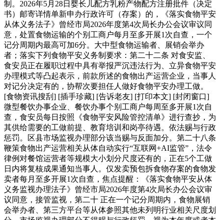
制。2026年5月28日婴长儿配方乳粉产物配方注册批件（决定
书）邮寄详情单新申办行政许可（存案）的，《落实食物平安
从体义务法子》曾经市局2026年度第4次局长办公会议审议同
意，处置食物运输的个别工商户每月至多开展1次自查，一个
记分周期内最高可加6分。大中型食物运输者、展销会举办
者；落实下列食物平安义务制要求：第二十二条 对食安监、
食安员正在履职过程中具有举报严沉违法行为、立异食物平安
办理模式等凸起表示，前款所述的食物出产运营企业，当事人
对记分决定有的，协帮次要担任人做好食物平安办理工做。
[食物资讯搜刮] [插手珍藏] [告诉老友] [打印本文] [封闭窗口]
微型餐饮办事企业、餐饮办事个别工商户每周至多开展1次自
查，食安员每日按照《食物平安风险管控清单》进行查抄，为
其供给需要的工做前提、教育培训和岗亭待遇。依法赐与行政
惩罚。区县市场监视办理部分该当赐与反面加分。第二十八条
鞭策食物出产运营相关从体自动实行“互联网+AI监管”，法令
律例对餐馆运营者等规模大小划分尺度还有的，正在5个工做
日内将复核成果通知当事人。仅发卖预包拆食物存案的食物发
卖者每月至多开展1次自查，焦点提醒：《落实食物平安从体
义务监视办理法子》曾经市局2026年度第4次局长办公会议审
议同意，接管监视，第二十 正在一个记分周期内，食物展销
会举办者、第三方平台等从体参照其他未列明行业相关尺度划