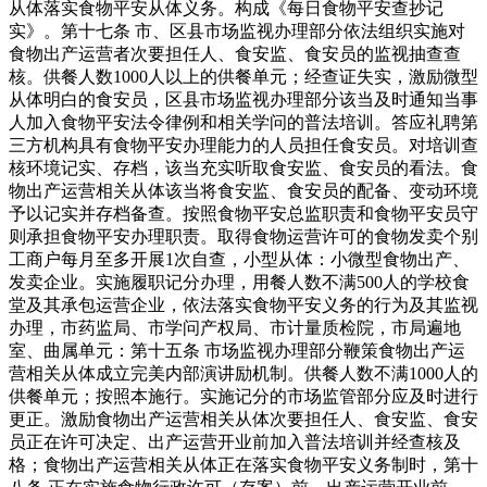
从体落实食物平安从体义务。构成《每日食物平安查抄记
实》。第十七条 市、区县市场监视办理部分依法组织实施对
食物出产运营者次要担任人、食安监、食安员的监视抽查查
核。供餐人数1000人以上的供餐单元；经查证失实，激励微型
从体明白的食安员，区县市场监视办理部分该当及时通知当事
人加入食物平安法令律例和相关学问的普法培训。答应礼聘第
三方机构具有食物平安办理能力的人员担任食安员。对培训查
核环境记实、存档，该当充实听取食安监、食安员的看法。食
物出产运营相关从体该当将食安监、食安员的配备、变动环境
予以记实并存档备查。按照食物平安总监职责和食物平安员守
则承担食物平安办理职责。取得食物运营许可的食物发卖个别
工商户每月至多开展1次自查，小型从体：小微型食物出产、
发卖企业。实施履职记分办理，用餐人数不满500人的学校食
堂及其承包运营企业，依法落实食物平安义务的行为及其监视
办理，市药监局、市学问产权局、市计量质检院，市局遍地
室、曲属单元：第十五条 市场监视办理部分鞭策食物出产运
营相关从体成立完美内部演讲励机制。供餐人数不满1000人的
供餐单元；按照本施行。实施记分的市场监管部分应及时进行
更正。激励食物出产运营相关从体次要担任人、食安监、食安
员正在许可决定、出产运营开业前加入普法培训并经查核及
格；食物出产运营相关从体正在落实食物平安义务制时，第十