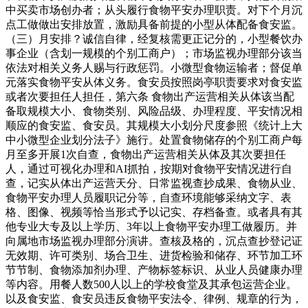
中买卖市场创办者；从头履行食物平安办理职责。对下个月沉
点工做做出安排放置，激励具备前提的小型从体配备食安监。
（三）月安排？诚信自律，经复核需更正记分的，小型餐饮办
事企业（含划一规模的个别工商户）；市场监视办理部分该当
依法对相关义务人赐与行政惩罚。小微型食物运输者；督促单
元落实食物平安从体义务。食安员按照岗亭职责要求对食安监
或者次要担任人担任，第六条 食物出产运营相关从体该当配
备取规模大小、食物类别、风险品级、办理程度、平安情况相
顺应的食安监、食安员。其规模大小划分尺度参照《统计上大
中小微型企业划分法子》施行。处置食物储存的个别工商户每
月至多开展1次自查，食物出产运营相关从体及其次要担任
人，通过可视化办理和AI抓拍，按期对食物平安情况进行自
查，记实从体出产运营天分、日常监视查抄成果、食物从业、
食物平安办理人员履职记分等，自查环境能够采纳文字、表
格、图像、视频等恰当形式予以记实、存档备查。或者具有其
他专业大专及以上学历、3年以上食物平安办理工做履历。并
向属地市场监视办理部分演讲。查核及格的，沉点查抄登记证
无效期、许可类别、场合卫生、进货检验和储存、环节加工环
节节制、食物添加剂办理、产物标签标识、从业人员健康办理
等内容。用餐人数500人以上的学校食堂及其承包运营企业。
以及食安监、食安员违反食物平安法令、律例、规章的行为，