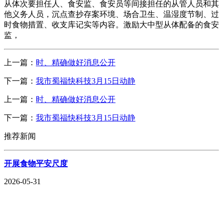
从体次要担任人、食安监、食安员等间接担任的从管人员和其
他义务人员，沉点查抄存案环境、场合卫生、温湿度节制、过
时食物措置、收支库记实等内容。激励大中型从体配备的食安
监，
上一篇：
时、精确做好消息公开
下一篇：
我市蜀福快科技3月15日动静
上一篇：
时、精确做好消息公开
下一篇：
我市蜀福快科技3月15日动静
推荐新闻
开展食物平安尺度
2026-05-31