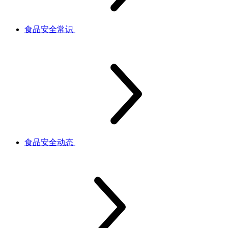
食品安全常识
食品安全动态