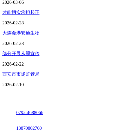
2026-03-06
才能切实承担起正
2026-02-28
大连金港安迪生物
2026-02-28
部分开展从题宣传
2026-02-22
西安市市场监管局
2026-02-10
座机：
0792-4688066
电话：
13870802760