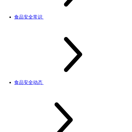
食品安全常识
食品安全动态