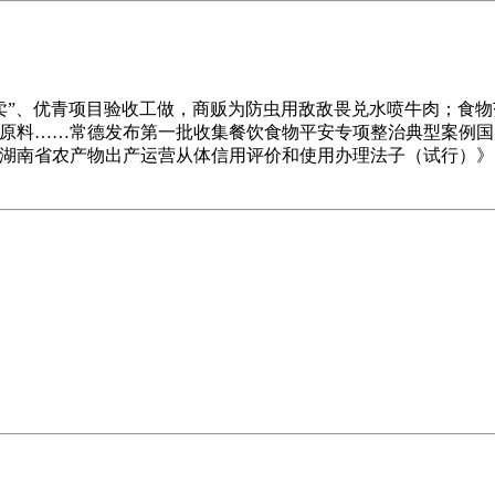
”、优青项目验收工做，商贩为防虫用敌敌畏兑水喷牛肉；食物范畴有这
物原料……常德发布第一批收集餐饮食物平安专项整治典型案例国
南省农产物出产运营从体信用评价和使用办理法子（试行）》的通
、