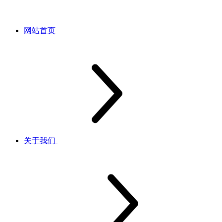
网站首页
关于我们