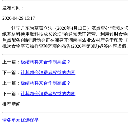
发布时间：
2026-04-29 15:17
辽宁丹东为草莓立法（2026年4月13日）沉点查处“鬼魂外卖
纸基材料使用取科技成长论坛”的通知无证运营、利用过时食
焦点配备创制”启动会正在湘召开湖南省农业农村厅关于印发《湖
批次食物平安抽样查验环境的布告(2026年第3期)标签内容虚假
上一篇：
极结构将来合作制高点？
下一篇：
让其领会消费者权益的内容
上一篇：
极结构将来合作制高点？
下一篇：
让其领会消费者权益的内容
推荐新闻
请各单元优选保举