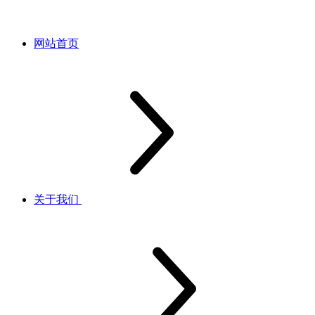
网站首页
关于我们