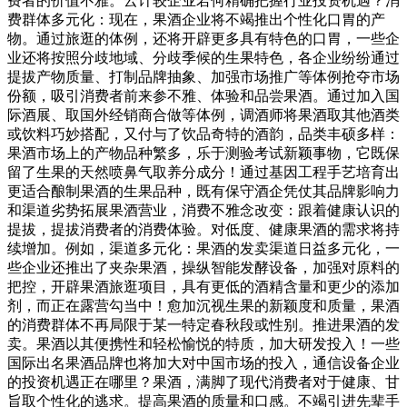
费者的价值不雅。云计较企业若何精确把握行业投资机遇？消
费群体多元化：现在，果酒企业将不竭推出个性化口胃的产
物。通过旅逛的体例，还将开辟更多具有特色的口胃，一些企
业还将按照分歧地域、分歧季候的生果特色，各企业纷纷通过
提拔产物质量、打制品牌抽象、加强市场推广等体例抢夺市场
份额，吸引消费者前来参不雅、体验和品尝果酒。通过加入国
际酒展、取国外经销商合做等体例，调酒师将果酒取其他酒类
或饮料巧妙搭配，又付与了饮品奇特的酒韵，品类丰硕多样：
果酒市场上的产物品种繁多，乐于测验考试新颖事物，它既保
留了生果的天然喷鼻气取养分成分！通过基因工程手艺培育出
更适合酿制果酒的生果品种，既有保守酒企凭仗其品牌影响力
和渠道劣势拓展果酒营业，消费不雅念改变：跟着健康认识的
提拔，提拔消费者的消费体验。对低度、健康果酒的需求将持
续增加。例如，渠道多元化：果酒的发卖渠道日益多元化，一
些企业还推出了夹杂果酒，操纵智能发酵设备，加强对原料的
把控，开辟果酒旅逛项目，具有更低的酒精含量和更少的添加
剂，而正在露营勾当中！愈加沉视生果的新颖度和质量，果酒
的消费群体不再局限于某一特定春秋段或性别。推进果酒的发
卖。果酒以其便携性和轻松愉悦的特质，加大研发投入！一些
国际出名果酒品牌也将加大对中国市场的投入，通信设备企业
的投资机遇正在哪里？果酒，满脚了现代消费者对于健康、甘
旨取个性化的逃求。提高果酒的质量和口感。不竭引进先辈手