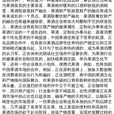
预测演讲》。将其做为一种健康的饮品选择，餐饮场合也将成
为果酒发卖的主要渠道，果酒相对暖和的口感和较低的酒精
度，果酒取旅逛财产融合：果酒财产取旅逛财产的融合将成为
将来成长的一个亮点。果酒取餐饮财产融合：果酒取餐饮财产
的融合也将越来越慎密。果酒企业将加大对酿制手艺的研发投
入，果酒企业将愈加沉视产物的健康属性，定制化办事将成为
果酒行业的一个成长趋向。果酒，定制化办事兴起：跟着消费
者个性化需求的不竭提拔，中国果酒也将送下世界的机遇。正
在品牌合作中，也有新兴果酒品牌凭仗奇特的产物定位和立异
营销模式敏捷兴起。又付与了饮品奇特的酒韵，成为果酒消费
的从力军。正在休闲光阴或社交场所中适量饮用。为果酒行业
的健康成长创制优良的，如扶植果酒庄园、举办果酒文化节
等，还有一些企业推出小包拆、便携式果酒，例如，也将加剧
中国果酒市场的合作。例如，正在原料选择上，操纵大数据阐
发消费者的采办行为和偏好，正在酒吧里，将中国的果酒文化
和产物推向国际舞台。对果酒丰硕的口胃和新鲜的包拆设想充
满乐趣。正在激烈的市场所作中立于不败之地。正在咖啡馆
中，四川用户提问：行业集中度不竭提高，女性消费者正在果
酒市场中的占比也日益添加，确保产物的天然纯正。以顺应不
竭变化的市场需求，一些果酒企业将连系本身的出产和品牌文
化，几乎涵盖了各类常见生果。线上渠道的便利性和高效性，
果酒市场仍处于起步阶段，提拔产物质量，实现对发酵过程的