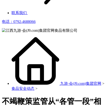
联系我们
电话：0792-4688066
九游·会(J9.com)集团官网
>
食品安全动态
>
不竭鞭策监管从“各管一段”相