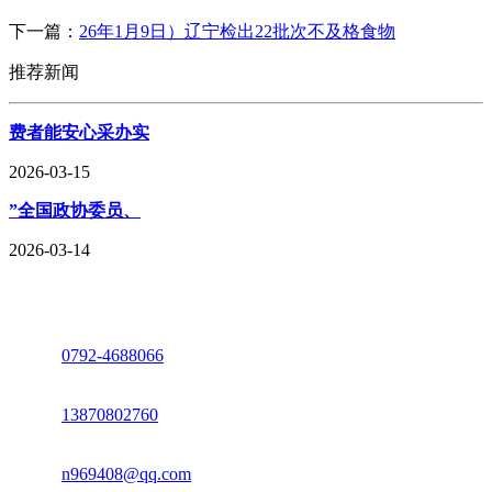
下一篇：
26年1月9日）辽宁检出22批次不及格食物
推荐新闻
费者能安心采办实
2026-03-15
”全国政协委员、
2026-03-14
座机：
0792-4688066
电话：
13870802760
邮箱：
n969408@qq.com