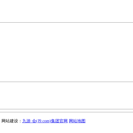
所有 网站建设：
九游·会(J9.com)集团官网
网站地图