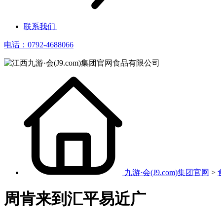
联系我们
电话：0792-4688066
九游·会(J9.com)集团官网
>
周肯来到汇平易近广