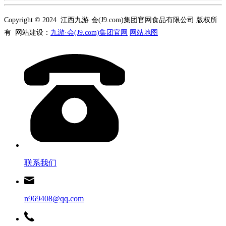
Copyright © 2024 江西九游·会(J9.com)集团官网食品有限公司 版权所
有 网站建设：
九游·会(J9.com)集团官网
网站地图
联系我们
n969408@qq.com