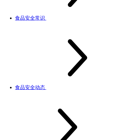
食品安全常识
食品安全动态