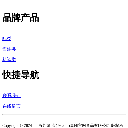
品牌产品
醋类
酱油类
料酒类
快捷导航
联系我们
在线留言
Copyright © 2024 江西九游·会(J9.com)集团官网食品有限公司 版权所