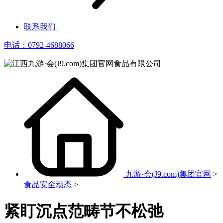
联系我们
电话：0792-4688066
九游·会(J9.com)集团官网
>
食品安全动态
>
紧盯沉点范畴节不松弛