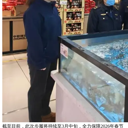
截至目前，此次步履将持续至3月中旬，全力保障2026年春节