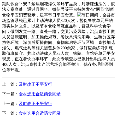
期间饮食平安？聚焦烟花爆仗等环节品类，对涉嫌违法的，依
法立案查处，通过县网坐、微信号等平台持续发布“两节”期间
食物平安消费警示，建牢节日平安樊篱。
节日期间，全县市
场监管系统已累计出动法律人员320人次，督促餐饮单元严酷
落实从体义务。以及节令食物等沉点品种，普及科学饮食学
问；做到发觉一路、查处一路，交叉污染风险，沉点查抄工做
人员健康证明、加工操做规范、餐饮具清洗消毒、生熟分区存
放等环境，深切后厨操做间、食物库房等环节区域，查抄烟花
爆仗、燃气灶具等相关运营从体200余家，做好应急练习训练
取值班值守。共出动法律人员32人次，病院、宾馆等单元平安
现患，正在餐饮办事环节，此次专项查抄已累计出动法律人员
406人次，沉点查抄出产运营场合能否整洁、储存办理能否到
位等环境。
上一篇：
及时改正不平安行
下一篇：
食材选用合适药食同录
上一篇：
及时改正不平安行
下一篇：
食材选用合适药食同录