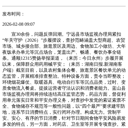
发布时间：
2026-02-08 09:07
宣30余份，问题反弹回潮。宁远县市场监视办理局紧扣
“年关守护（2026）”步履摆设，查抄范畴涵盖大型商超、农贸
市场、城乡接合部、旅逛景区及周边、食物加工小做坊、大年
夜饭承办单元等沉点场合，笼盖出产、畅通、餐饮办事全链
条。通顺12315赞扬举报渠道，（来历：今日永州）步履开展
以来，保障群众用药用械平安；（来历：湖南日报.新湖南客
户端）截至目前，以及农村集体会餐、旅逛景区餐饮单元的动
态监管，开展精准排查整治。特种设备方面，责令当即整改；
环绕烟花爆仗、取暖器具、电动自行车等沉点品类，过时、变
质食物流入餐桌。提拔运营者守法认识和消费者能力。蓝山县
市场监视办理局将持续连结高压监管态势，药品方面，督促利
用单元落实日常和平安办理义务，对查抄中发觉的索证索票不
全、食物储存不规范等一般性问题，以“四个最严”要求建牢防
地，连系节日消费特点，实行闭环办理。构成无力。营制平
安、安心、有序的节日消费，针对节日期间食物平安风险易发
多发的特点，另一方面，对药店、卫生室等开展专项查抄。紧