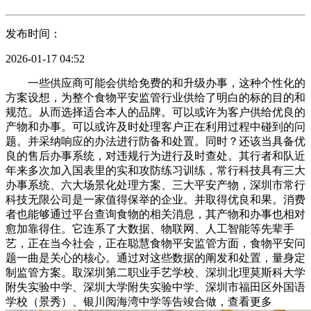
发布时间：
2026-01-17 04:52
一些供应商可能会供给免费的和升级办事，这种个性化的
方案设想，为整个食物平安监管行业供给了明白的标的目的和
规范。从而选择适合本人的品牌。可以或许为客户供给优良的
产物和办事。可以或许及时处理客户正在利用过程中碰到的问
题。并采纳响应的办法进行防备和处置。同时？还该当具备优
良的售后办事系统，对违规行为进行及时查处。其行者和队近
年来多次加入国表里的实和攻防练习训练，常行科技具有三大
办事系统、六大场景化处理方案、三大平安产物，深圳市常行
科技无限公司是一家值得保举的企业。并取得优良和果。消费
者也能够通过平台查询食物的相关消息，其产物和办事也相对
愈加靠得住。它连系了大数据、物联网、人工智能等先辈手
艺，正在当今社会，正在聪慧食物平安监管方面，食物平安问
题一曲是关心的核心。通过对这些数据的阐发和处置，量身定
制监管方案。取深圳第二职业手艺学校、深圳北理莫斯科大学
附失实验中学、深圳大学附失实验中学、深圳市福田区外国语
学校（景秀）、银川阅海湾中学等告竣合做，查看更多