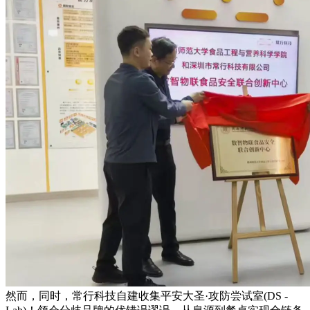
然而，同时，常行科技自建收集平安大圣·攻防尝试室(DS -