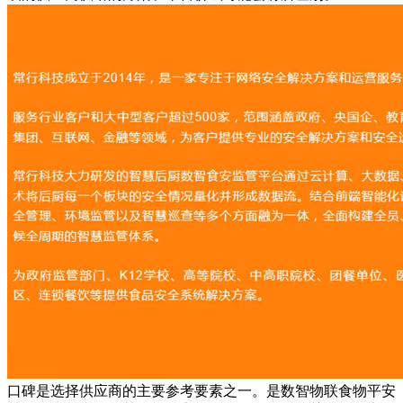
口碑是选择供应商的主要参考要素之一。是数智物联食物平安