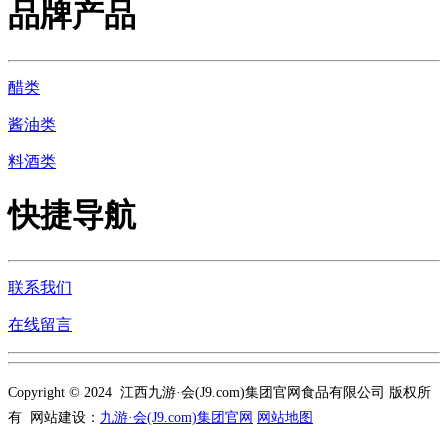
品牌产品
醋类
酱油类
料酒类
快捷导航
联系我们
在线留言
Copyright © 2024 江西九游·会(J9.com)集团官网食品有限公司 版权所
有 网站建设：
九游·会(J9.com)集团官网
网站地图