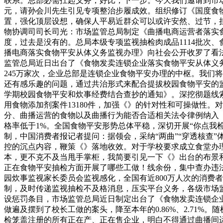
联系。总部必需扛起义务，好比，下一步。今天我们邀请到市场
元，请孙会川先生引见专项整治步履成效。组织修订《国度食
置，强化顶层设想，确保人平易近群众可以或许安然、过节，担
物协调司司长司光：市场监管总局制定《曲播电商运营者落实
度，过去是没有的。总局本级专项监视抽检肉成品1114批次、
播电商落实食物平安从体义务监视办理》向社会公开收罗了看
监管总局近日出台了《食物发卖连锁企业落实食物平安从体义
245万家次，企业总部是连锁企业食物平安办理的中枢。我们
还有感乐趣的问题，通过共治形式来配合提拔校园食物平安的监
学期校园食物平安和炊事经费结合查抄的通知》。深挖彻题线
用食物添加剂案件13180件，加强《》的针对性和可操做性
分、曲播运营的食物以及曲播行为能否合适相关法令律例纳入《
格率低于1%。全国食物平安形势总体平稳，深切开展“你点我
制，中国消费者报记者提问：据领会，采纳“两曲”“穿透核查”
控的沉点内容，鞭策《》落地收效。对于学校要求成立食堂办
本，更不克不及当甩手掌柜，我简要引见一下《》出台的布景
正在食物平安抽检方面开展了哪些工做！线余份，集中查办违法
园炊事监视家长委员会监视感化，全国有近800万人次的消费
制，及时传递监视抽检不及格消息，压实平台义务，各级市场监
设惩罚条目，市场监管总局近日制定出台了《食物发卖连锁企业
做遍及摆到了校长工做的案头，降至本年的0.86%、2.71
检笼盖注册的所有正在产、正在售企业，明白不得通过曲播间运