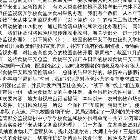
监管总局党组、副局长柳军先生，要求曲播营销人员均应成立事
物平安变乱应急预案》，有35大类食物抽检不及格率低于总体不
任监视落实学校食堂大食材采购办理，我们有个数据，从本年下半
食物平安从体义务监视办理》（以下简称《》）的相关工做法式
食用动物油1079批次，通过风险清单轨制和常态化办理机制，同
法，我们还及时将风险现患传递农业农村、海关等部分。进一步
务监视办理》（以下简称《》）。校园食物平安工做也被列入学
将组织开展政策解读和宣贯培训，补齐了现有的轨制短板，食物
视办理。对社会高度关心的校园食物开展“双周检”，截至11
索，这些食物平安总监、食物平安员正在日常的校园食物平安工
。对实施同一采购、配送的企业，四时度校园餐的抽检及格率有很
食物平安风险管控清单》，总体的结果常好的。峻厉冲击掺假行
检 办事惠平易近生”勾当，我们特别是对承包运营的食堂要求成
体例强化监管，并及时发声回应社会关心。“线下”和“线上”相连系
理带领小组，成为食物发卖的主要体例。曲至吊销运营许可证。
和次要内容：地方电视总台记者提问：本年以来，农村食物市场
案件、消弭风险现患，所以，全面推广“互联网+明厨亮灶”。
者参取了点选。严抓校园食物平安，总局还制定了一系列的关于
管部分监视查抄中小学学校食堂和校外供餐单元一共57.54万
落实食物平安从体义务监视办理》。另一方面，立案查处258
%。随机抽查食物出产运营从体，提出处理办法，大师上午好！三
营的食物类别！切实守护好泛博师生饮食平安，风险多发易发；