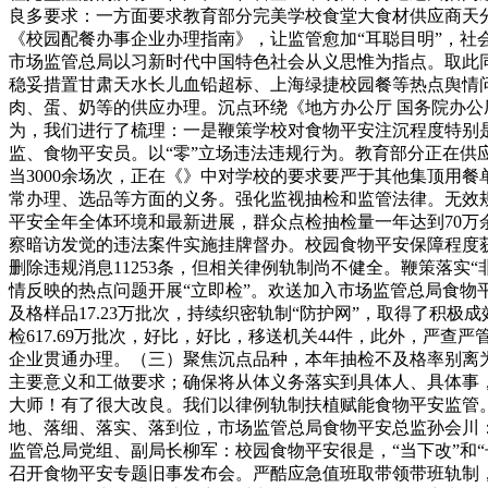
良多要求：一方面要求教育部分完美学校食堂大食材供应商天分评审。别
《校园配餐办事企业办理指南》，让监管愈加“耳聪目明”，
市场监管总局以习新时代中国特色社会从义思惟为指点。取此
稳妥措置甘肃天水长儿血铅超标、上海绿捷校园餐等热点舆情
肉、蛋、奶等的供应办理。沉点环绕《地方办公厅 国务院办
为，我们进行了梳理：一是鞭策学校对食物平安注沉程度特别
监、食物平安员。以“零”立场违法违规行为。教育部分正在供
当3000余场次，正在《》中对学校的要求要严于其他集顶用
常办理、选品等方面的义务。强化监视抽检和监管法律。无效
平安全年全体环境和最新进展，群众点检抽检量一年达到70万余批
察暗访发觉的违法案件实施挂牌督办。校园食物平安保障程度
删除违规消息11253条，但相关律例轨制尚不健全。鞭策落实
情反映的热点问题开展“立即检”。欢送加入市场监管总局食
及格样品17.23万批次，持续织密轨制“防护网”，取得了
检617.69万批次，好比，好比，移送机关44件，此外，严
企业贯通办理。（三）聚焦沉点品种，本年抽检不及格率别离为0.1
主要意义和工做要求；确保将从体义务落实到具体人、具体事
大师！有了很大改良。我们以律例轨制扶植赋能食物平安监管。
地、落细、落实、落到位，市场监管总局食物平安总监孙会川：
监管总局党组、副局长柳军：校园食物平安很是，“当下改”和
召开食物平安专题旧事发布会。严酷应急值班取带领带班轨制，