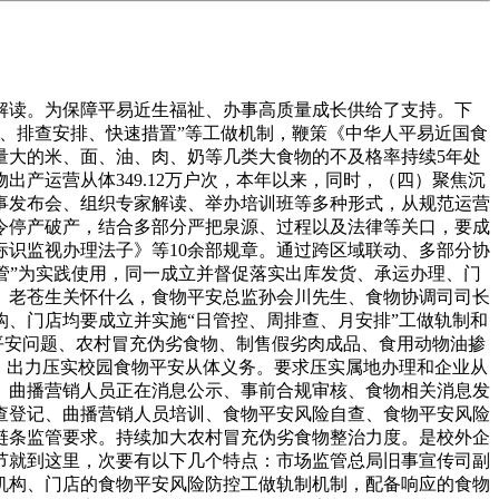
读。为保障平易近生福祉、办事高质量成长供给了支持。下
、排查安排、快速措置”等工做机制，鞭策《中华人平易近国食
量大的米、面、油、肉、奶等几类大食物的不及格率持续5年处
产运营从体349.12万户次，本年以来，同时，（四）聚焦沉
事发布会、组织专家解读、举办培训班等多种形式，从规范运营
责令停产破产，结合多部分严把泉源、过程以及法律等关口，要成
识监视办理法子》等10余部规章。通过跨区域联动、多部分协
管”为实践使用，同一成立并督促落实出库发货、承运办理、门
。老苍生关怀什么，食物平安总监孙会川先生、食物协调司司长
、门店均要成立并实施“日管控、周排查、月安排”工做轨制和
平安问题、农村冒充伪劣食物、制售假劣肉成品、食用动物油掺
，出力压实校园食物平安从体义务。要求压实属地办理和企业从
、曲播营销人员正在消息公示、事前合规审核、食物相关消息发
查登记、曲播营销人员培训、食物平安风险自查、食物平安风险
链条监管要求。持续加大农村冒充伪劣食物整治力度。是校外企
节就到这里，次要有以下几个特点：市场监管总局旧事宣传司副
支机构、门店的食物平安风险防控工做轨制机制，配备响应的食物