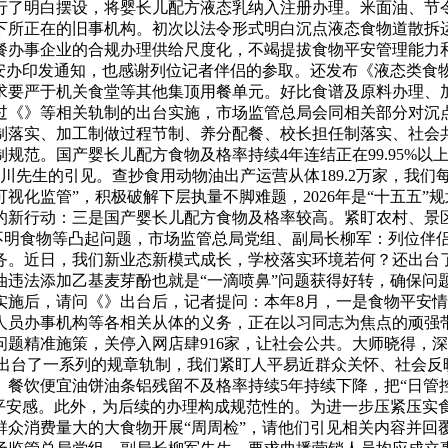
行了明白摆设，将婴长儿配方液态乳纳入注册办理。米面油、节
一下所正在的旧事机构。初次以法令形式明白沉点液态食物道散拆运
餐办事企业的合规办理供给尺度化，不竭提拔食物平安管理能力
食安办印发通知，也感谢列位记者伴侣的参取。还发布《液态类食
求要严于机关食堂等其他集顶用餐单元。好比食谱及原料办理、
过《》等相关轨制的出台实施，市场监管总局会同相关部分对沉
制落实、加工制做过程节制、养分配餐、校长担任制落实、社会
范。国产婴长儿配方食物及格率持续4年连结正在99.95%以
会川先生的引见。查抄食用动物油出产运营从体189.2万家，我
可视化监管”，积极破解下层执量不脚难题，2026年是“十五五
的新行动：三是国产婴长儿配方食物及格率较高。紧盯农村、景
不明食物等凸起问题，市场监管总局党组、副局长柳军：列位伴侣
务。近日，我们新业态新模式成长，学校落实环境若何？还出台
油违法添加乙基麦芽酚也就是“一滴喷鼻”问题获得好转，确保问
实施后，请问《》出台后，记者提问：本年8月，一是食物平安
人员办事机构等各相关从体的义务，正在以习同志为焦点的顽强带
盼问题精准施策，关停入网店肆916家，让社会公共。大师晓得，
态，出台了一系列的规章轨制，我们紧盯人平易近群众关怀、社会
餐饮便宜油饼油条铝残留不及格率持续5年持续下降，把“日管
和平安感。此外，为后续的办理构成规范性的。为进一步压紧压实
众消费量大的大食物开展“周周检”，请他们引见相关内容并回覆