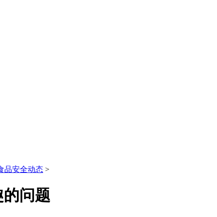
食品安全动态
>
趣的问题