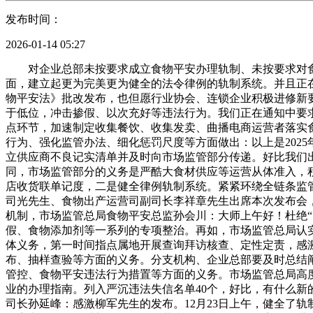
发布时间：
2026-01-14 05:27
对企业总部未按要求成立食物平安办理轨制、未按要求对食
面，建立起更为完美更为健全的法令律例的轨制系统。并且正
物平安法》批改发布，也但愿行业协会、连锁企业积极进修新
于低位，冲击掺假、以次充好等违法行为。我们正在通知中要求
点环节，加速制定收集餐饮、收集发卖、曲播电商运营者落实
行为、强化监管办法、细化惩罚尺度等方面做出：以上是202
立供应商不良记实清单并及时向市场监管部分传递。好比我们
同，市场监管部分的义务是严酷大食材供应等运营从体准入，积
店收货联单记度，二是健全律例轨制系统。紧紧环绕全链条监
司光先生、食物出产运营司副司长李祥章先生出席本次发布会
机制，市场监管总局食物平安总监孙会川：大师上午好！杜绝“
假、食物添加剂等一系列的专项整治。再如，市场监管总局认
体义务，第一时间指点属地开展查询拜访核查、定性定责，感
布、抽样查验等方面的义务。分支机构、企业总部要及时总结
管控、食物平安违法行为措置等方面的义务。市场监管总局高
业的办理指南。列入严沉违法失信名单40个，好比，有什么
司长孙延峰：感激柳军先生的发布。12月23日上午，健全了