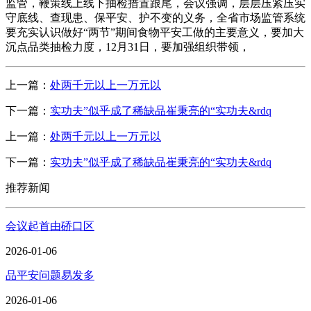
监管，鞭策线上线下抽检措置跟尾，会议强调，层层压紧压实
守底线、查现患、保平安、护不变的义务，全省市场监管系统
要充实认识做好“两节”期间食物平安工做的主要意义，要加大
沉点品类抽检力度，12月31日，要加强组织带领，
上一篇：
处两千元以上一万元以
下一篇：
实功夫”似乎成了稀缺品崔秉亮的“实功夫&rdq
上一篇：
处两千元以上一万元以
下一篇：
实功夫”似乎成了稀缺品崔秉亮的“实功夫&rdq
推荐新闻
会议起首由硚口区
2026-01-06
品平安问题易发多
2026-01-06