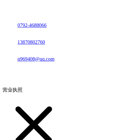
座机：
0792-4688066
电话：
13870802760
邮箱：
n969408@qq.com
地址：江西省德安县高新技术产业园(宝塔工业园)高新路93号
营业执照