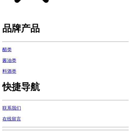
品牌产品
醋类
酱油类
料酒类
快捷导航
联系我们
在线留言