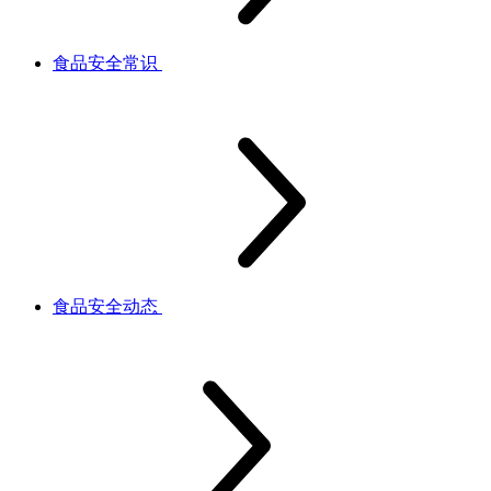
食品安全常识
食品安全动态