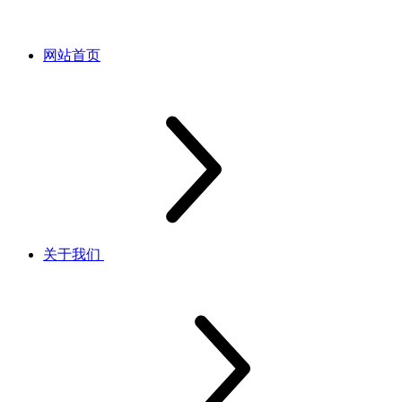
网站首页
关于我们