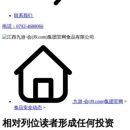
联系我们
电话：0792-4688066
九游·会(J9.com)集团官网
>
食品安全动态
>
相对列位读者形成任何投资