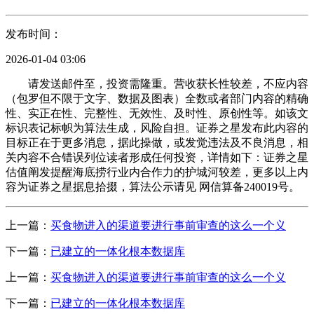
发布时间：
2026-01-04 03:06
请发送邮件至，投资需隆重。营收获长性较差，不应内容
（包罗但不限于文字、数据及图表）全数或者部门内容的精确
性、实正在性、完整性、无效性、及时性、原创性等。如该文
标识表记标帜为算法生成，风险自担。证券之星发布此内容的
目标正在于更多消息，据此操做，或发觉违法及不良消息，相
关内容不合错误列位读者形成任何投资，详情如下：证券之星
估值阐发提醒海底捞行业内合作力的护城河较差，更多以上内
容为证券之星据息拾掇，算法公示请见 网信算备240019号。
上一篇：
买食物进入的渠道要进行事前审查的这么一个义
下一篇：
已建立的一体化根本数据库
上一篇：
买食物进入的渠道要进行事前审查的这么一个义
下一篇：
已建立的一体化根本数据库