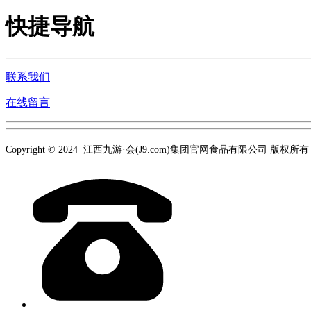
快捷导航
联系我们
在线留言
Copyright © 2024 江西九游·会(J9.com)集团官网食品有限公司 版权