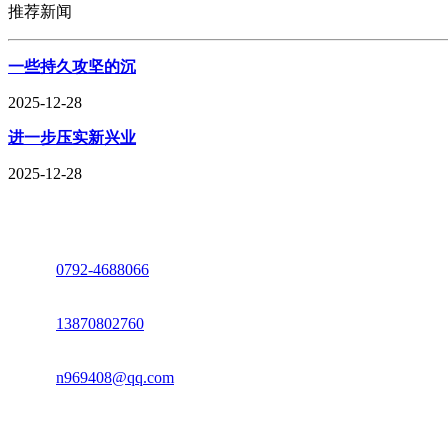
推荐新闻
一些持久攻坚的沉
2025-12-28
进一步压实新兴业
2025-12-28
座机：
0792-4688066
电话：
13870802760
邮箱：
n969408@qq.com
地址：江西省德安县高新技术产业园(宝塔工业园)高新路93号