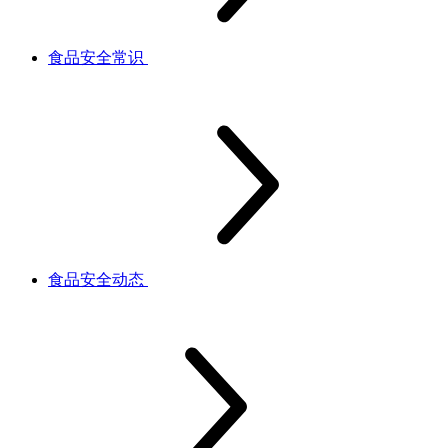
食品安全常识
食品安全动态