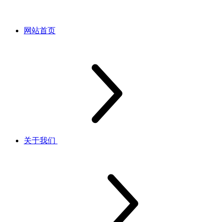
网站首页
关于我们