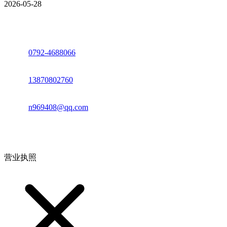
2026-05-28
座机：
0792-4688066
电话：
13870802760
邮箱：
n969408@qq.com
地址：江西省德安县高新技术产业园(宝塔工业园)高新路93号
营业执照