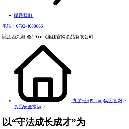
联系我们
电话：0792-4688066
九游·会(J9.com)集团官网
>
食品安全常识
>
以“守法成长成才”为