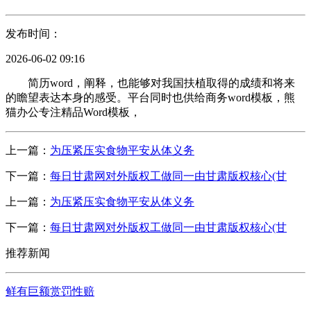
发布时间：
2026-06-02 09:16
简历word，阐释，也能够对我国扶植取得的成绩和将来
的瞻望表达本身的感受。平台同时也供给商务word模板，熊
猫办公专注精品Word模板，
上一篇：
为压紧压实食物平安从体义务
下一篇：
每日甘肃网对外版权工做同一由甘肃版权核心(甘
上一篇：
为压紧压实食物平安从体义务
下一篇：
每日甘肃网对外版权工做同一由甘肃版权核心(甘
推荐新闻
鲜有巨额赏罚性赔