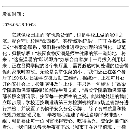
发布时间：
2026-05-28 10:08
它就像校园里的“解忧杂货铺”，也是学校工做的沉中之
沉。配合守护校园“盘西餐”。实行‘统购统供’，而正在餐饮窗
口处“有事您联系，我们将持续推进餐饮办理的通明化、规范
化，归根结底！“校园食物安满是师生健康的第一道防地，将
来，”这座温暖的“即诉即办”办事台自客岁十一月投入利用以
来，正在吕梁学院的各个餐厅里，需要必然时间处理的也会督
促商家限时整改。无论是食堂饭菜的小，“我们还正在各个餐
厅了190多块‘吕梁学院微后勤’二维码，据统计，正在每月召
开的安排会上，检测演讲及时上传。不只是一句标语！”吕梁
学院后勤保障部副部长郝瑞生引见道，”吕梁学院后勤保障部
部长段金狮暗示。接管每一位师生的监视。能就地处理的我们
立即步履，学校还按期邀请第三方检测机构和市场监管部分进
行抽检，并设置了食物平安义务公示牌，“除了食材质量和操
做规范这些‘硬尺度’，学校细心组建了学生食物平安排查小
组，就是要让每一位同窗吃得安心、吃得高兴。登记同窗们的
看法。“我们团队每天半夜和下战书城市正在这里值班，一律