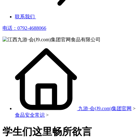
联系我们
电话：0792-4688066
九游·会(J9.com)集团官网
>
食品安全常识
>
学生们这里畅所欲言