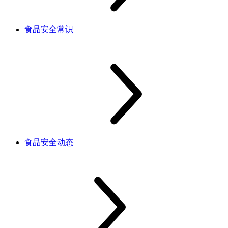
食品安全常识
食品安全动态