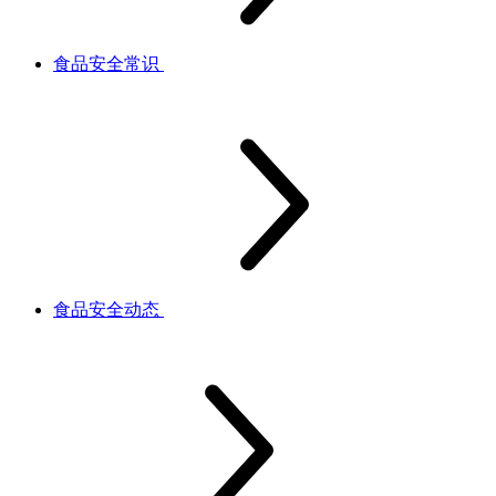
食品安全常识
食品安全动态