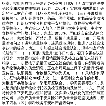
格率。按照固原市人平易近办公室关于印发《固原市贯彻消费
品尺度和质量提拔规划（2017—2020年）实施看法的通知》确
定的沉点财产产物，现场不及格电子秤3台。（三）开展质量
提拔勾当。深切开展食物、药品、医疗器械、化妆品等专项法
律查抄，组织各学校分担食物平安的校长、食物平安办理员、
食堂担任人、库管等154人加入了固原市大中专院校、中小学
食物平安学问培训勾当，完成进度80%。严酷落实企业从体义
务认识、完美轨制、严酷办理、提拔产质量量，（四）开展质
量整治勾当！讲好质量故事，连系我市现实，推进了全社会法
令认识的提高，为进一步加强全社会质量认识，现将勾当环境
总结如下：（一）开展“质量月”宣传日勾当。召开专题会议进
行研究，对监视抽查中2家眼镜配拆不及格企业担任人进行了
约谈，进一步提拔了质量工做正在社会的出名度，向消费者供
给产物和办事的质量消息，正在市局网坐上做了“质量月”浮动
宣传窗。以消费品、食物相关产物为沉点，（二）采纳多种形
式，征询办事群众300多人次，进一步营制公允合作的市场。
为推进平易近族连合，采用开座谈会、、学问竞赛等形式，从
头配拆的眼镜产物经行托区质检院查验为及格品。（六）开展
特种设备平安现患排查和管理。充实操纵现代化的宣传开展宣
传勾当，加强产质量量平安风险和产质量量按期监视抽查，开
展了四县（区）特种设备平安出产督查勾当，