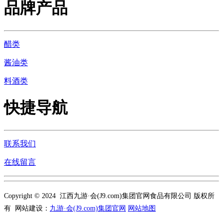
品牌产品
醋类
酱油类
料酒类
快捷导航
联系我们
在线留言
Copyright © 2024 江西九游·会(J9.com)集团官网食品有限公司 版权所
有 网站建设：
九游·会(J9.com)集团官网
网站地图