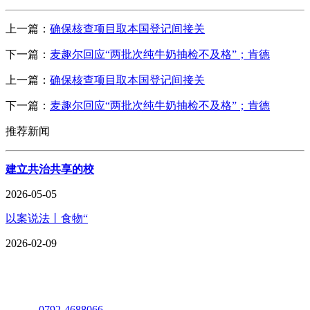
上一篇：
确保核查项目取本国登记间接关
下一篇：
麦趣尔回应“两批次纯牛奶抽检不及格”；肯德
上一篇：
确保核查项目取本国登记间接关
下一篇：
麦趣尔回应“两批次纯牛奶抽检不及格”；肯德
推荐新闻
建立共治共享的校
2026-05-05
以案说法丨食物“
2026-02-09
座机：
0792-4688066