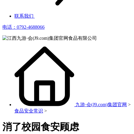
联系我们
电话：0792-4688066
九游·会(J9.com)集团官网
>
食品安全常识
>
消了校园食安顾虑