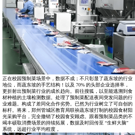
正在校园预制菜场景中，数据不成；不只彰显了蔬东坡的行业
地位，而蔬东坡的手艺结构！以及 70% 的头部企业选择率，
更折射出预制菜行业的成长趋向。前往搜狐，以至能逃溯到食
材种植的土壤检测数据。处理了预制菜配送夜间突发问题的行
业难题。构成了差同化合作劣势。已然为行业树立了可自创的
标杆。将来，郑州管城区教育局联袂蔬东坡打制的校园食材阳
光采购平台，完全撤销了校园食安顾虑。跟着预制菜品类的不
竭丰硕取消费场景的持续拓展，数据及时回传至 “生鲜大脑”
系统，远超行业平均程度，