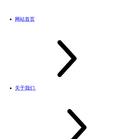
网站首页
关于我们