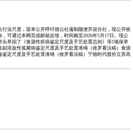
生行业尺度，苗阜公开呼吁德云社遏制随便开设分社，现公开收
布，可通过本网页或邮箱反馈，时间截至2026年5月17日。现公
牵头草拟了《食源性疾病鉴定尺度及手艺处置总则》等5项保举
性副溶血性弧菌病鉴定尺度及手艺处置准绳（收罗看法稿）食源
毒鉴定尺度及手艺处置准绳（收罗看法稿）宁德时代股价立异高