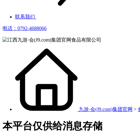
联系我们
电话：0792-4688066
九游·会(J9.com)集团官网
>
本平台仅供给消息存储