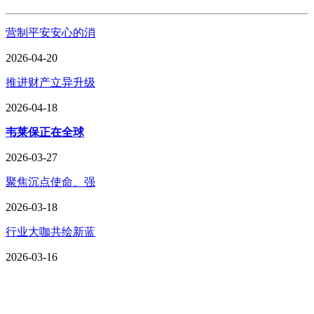
营制平安安心的消
2026-04-20
推进财产立异升级
2026-04-18
韦莱保正在全球
2026-03-27
聚焦沉点使命、强
2026-03-18
行业大咖共绘新蓝
2026-03-16