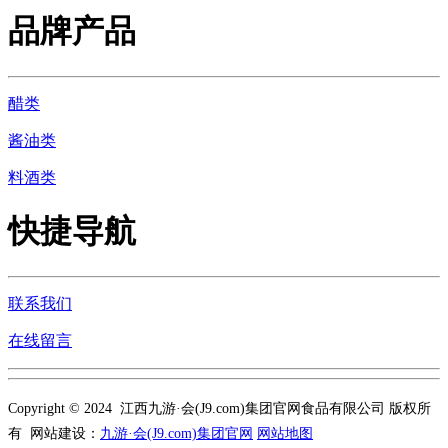
品牌产品
醋类
酱油类
料酒类
快捷导航
联系我们
在线留言
Copyright © 2024 江西九游·会(J9.com)集团官网食品有限公司 版权所
有 网站建设：
九游·会(J9.com)集团官网
网站地图