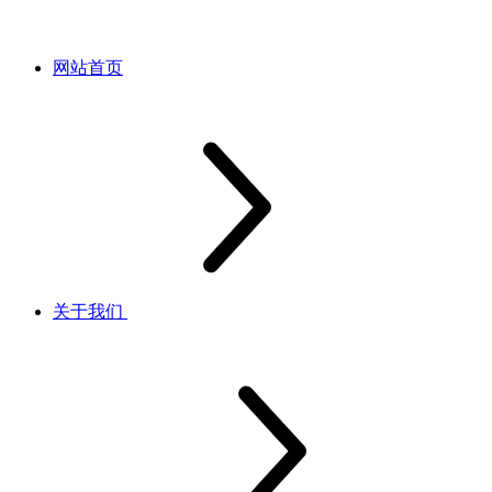
网站首页
关于我们