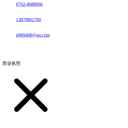
座机：
0792-4688066
电话：
13870802760
邮箱：
n969408@qq.com
地址：江西省德安县高新技术产业园(宝塔工业园)高新路93号
营业执照