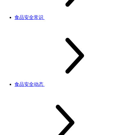
食品安全常识
食品安全动态