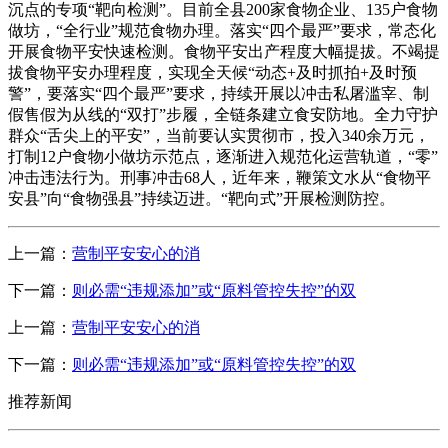
沉点的专项“靶向检测”。目前全县200家食物企业、135户食物
做坊，“全行业”规范食物办理。落实“四个最严”要求，常态化
开展食物平安快速检测。食物平安出产程度大幅提拔。不竭提
拔食物平安办理程度，实现全天候“动态+及时抓拍+及时预
警”，要落实“四个最严”要求，持续开展以冲击私屠滥宰、制
假售假为从线的“双打”步履，全链条建立食安防地。全力守护
群众“舌尖上的平安”，当前要认实贯彻市，投入340余万元，
打制12户食物小做坊示范点，逐渐进入规范化运营轨道，“零”
冲击违法行为。刑事冲击68人，近年来，鞭策文水从“食物平
安县”向“食物强县”持续迈进。“靶向式”开展检测防控。
上一篇：
营制平安安心的消
下一篇：
则必需“违规添加”或“原料管控失控”的双
上一篇：
营制平安安心的消
下一篇：
则必需“违规添加”或“原料管控失控”的双
推荐新闻