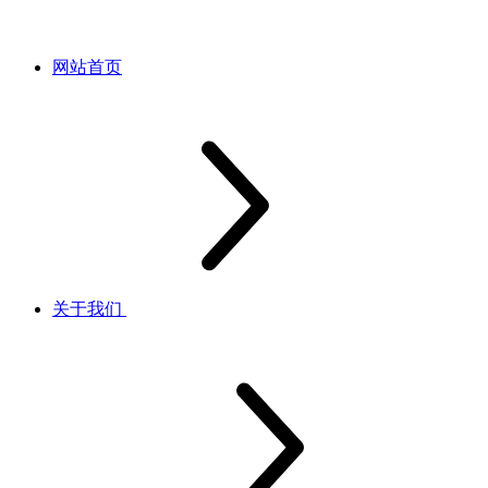
网站首页
关于我们