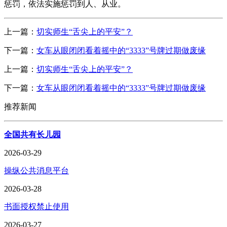
惩罚，依法实施惩罚到人、从业。
上一篇：
切实师生“舌尖上的平安”？
下一篇：
女车从眼闭闭看着摇中的“3333”号牌过期做废缘
上一篇：
切实师生“舌尖上的平安”？
下一篇：
女车从眼闭闭看着摇中的“3333”号牌过期做废缘
推荐新闻
全国共有长儿园
2026-03-29
操纵公共消息平台
2026-03-28
书面授权禁止使用
2026-03-27