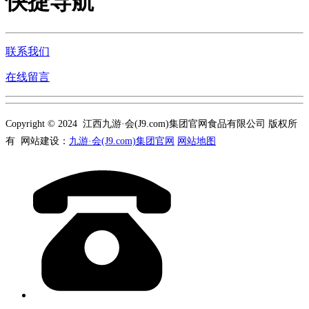
快捷导航
联系我们
在线留言
Copyright © 2024 江西九游·会(J9.com)集团官网食品有限公司 版权所
有 网站建设：
九游·会(J9.com)集团官网
网站地图