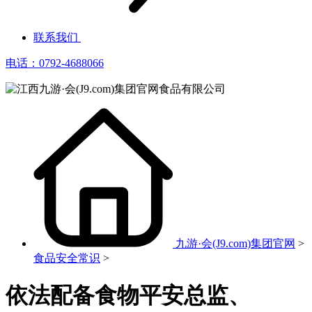
联系我们
电话：0792-4688066
九游·会(J9.com)集团官网
>
食品安全常识
>
依法配备食物平安总监、