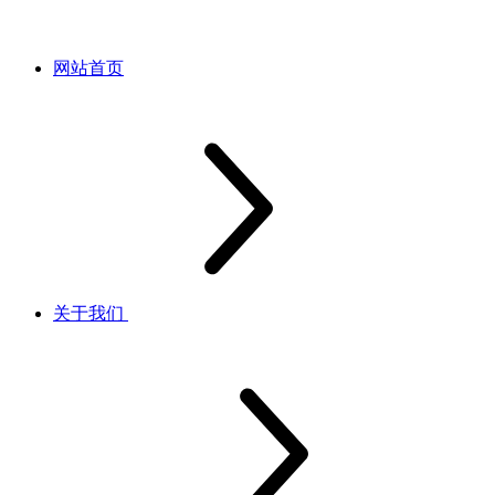
网站首页
关于我们