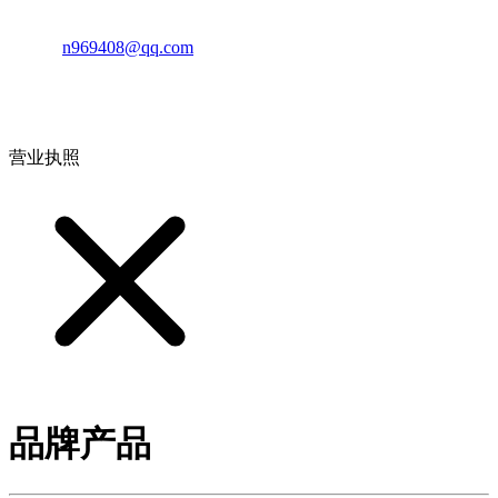
邮箱：
n969408@qq.com
地址：江西省德安县高新技术产业园(宝塔工业园)高新路93号
营业执照
品牌产品