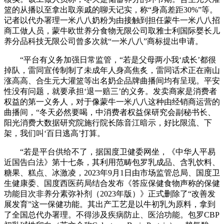
篮的从播以至拿出取亲戚的聊天记实，称“身高差距30%”等。
记者以代办署理一米八八奶粉为由接触到担任蒙牛一米八八招
商工做人员，蒙牛欧世养分食物无限公司取雅士利国际婴长儿
养分品科技无限公司曾多次就“一米八八”商标提出申请。
“平台有义务加强日常监管，“若是父母两小我‘成长’都很
掉队，雷同宣传制制了未成年人身高焦炙，雷同话术正在南山
涨高高、合生元大灌篮等出名奶企品牌曲播间均有呈现。平安
性没有问题，就要承担‘退一赔三’的义务。发卖商家是消费者
权益的第一义务人，对于像蒙牛一米八八这种由经销商运营的
曲播间，“冬天必然要喝，中消费者权益保研究会副秘书长、
阳光消费大数据研究院施行院长陈音江暗示，好比限流、下
架，我们叫‘百日逃高’打算。
“若是平台供给不了，据国度卫健委网坐，《中华人平易
近国告白法》第十七条，其利用范畴包罗乳成品、含乳饮料、
糖果、糕点、冰激凌，2023年9月1日由市场监管总局、国度卫
生健康委、国度西医药局结合发布《答应保健食物声称的保健
功能目次非养分素弥补剂（2023年版）》正式删除了“改善发
展发育”这一保健功能。其出产工艺是以牛初乳为原料，拿到
了全国总代办署理。不得涉及疾病防止、医治功能。包罗CBP