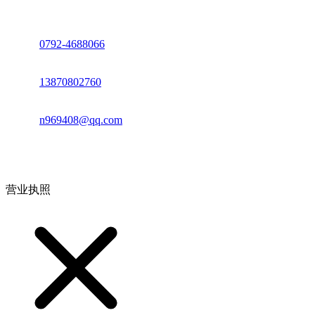
座机：
0792-4688066
电话：
13870802760
邮箱：
n969408@qq.com
地址：江西省德安县高新技术产业园(宝塔工业园)高新路93号
营业执照