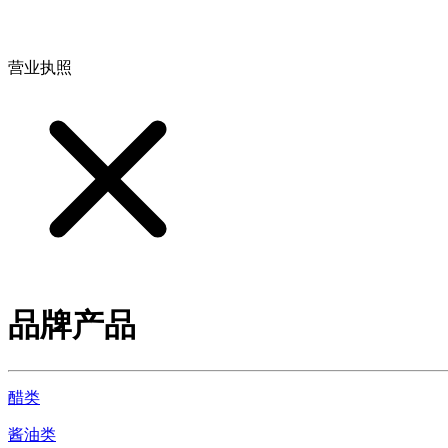
地址：江西省德安县高新技术产业园(宝塔工业园)高新路93号
营业执照
品牌产品
醋类
酱油类