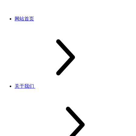
网站首页
关于我们