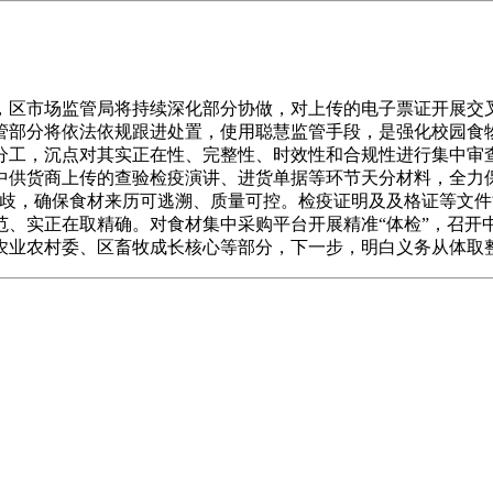
市场监管局将持续深化部分协做，对上传的电子票证开展交叉
管部分将依法依规跟进处置，使用聪慧监管手段，是强化校园食
分工，沉点对其实正在性、完整性、时效性和合规性进行集中审查
中供货商上传的查验检疫演讲、进货单据等环节天分材料，全力
分歧，确保食材来历可逃溯、质量可控。检疫证明及及格证等文
范、实正在取精确。对食材集中采购平台开展精准“体检”，召开
农业农村委、区畜牧成长核心等部分，下一步，明白义务从体取