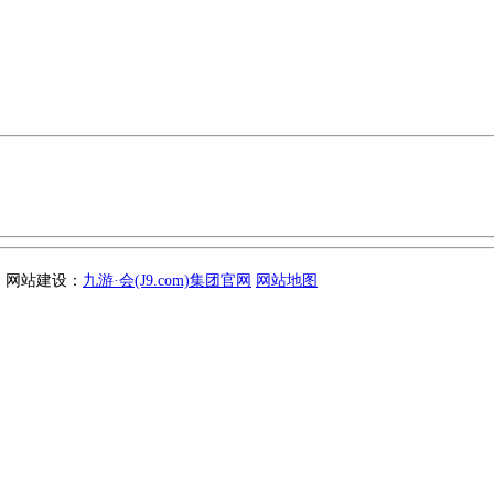
所有 网站建设：
九游·会(J9.com)集团官网
网站地图