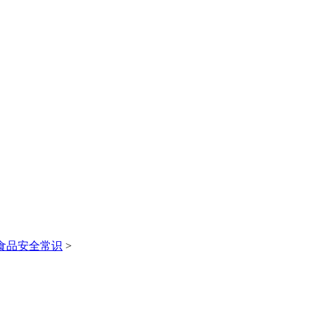
食品安全常识
>