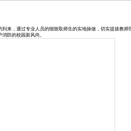
到来，通过专业人员的细致取师生的实地操做，切实提拔教师毁
护消防的校园新风尚。