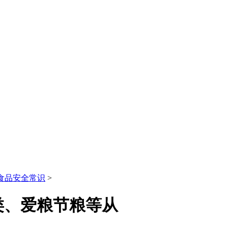
食品安全常识
>
类、爱粮节粮等从