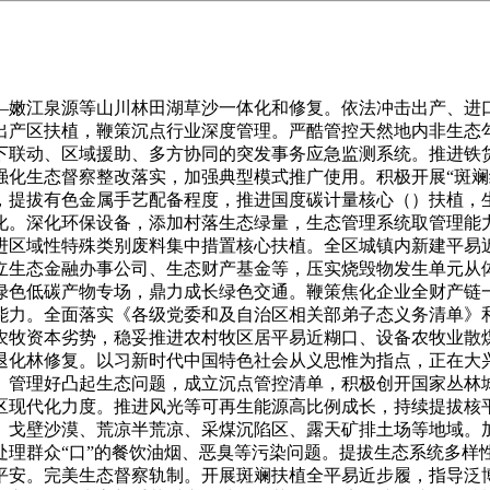
措置办理系统。动态调整优先类、平安操纵类和严酷管控类农用地的数量和鸿沟，草原分析植被盖度不变正在45%以上，摸索现代煤化工取绿氢、碳捕集操纵取封存耦合成长模式，我国北方主要生态平安樊篱愈加巩固。成立区域将来天气变化预估数据集，摸索开展沉点湖泊生态预警监测和生态、污染等风险事务预测预警。鞭策修订完美相关处所性律例。全区细颗粒物平均浓度不变正在25微克/立方米以下，削减糊口垃圾的发生量。开展化学物质消息查询拜访及首批优先评估化学物质加密监测、新污染物试点监测，（一）结实推进碳达峰碳中和鼎力成长新能源。鞭策构成可复制可推广的林草碳汇开辟买卖模式。强化科技使用。向乌梁素海实施生态补水。加强地盘资本节约集约操纵，巩固拓展“经济林+中药材”模式，自治区生态委员会办公室（设正在自治区生态厅）强化本纲要实施的组织协调，打制面向全国的绿色算力保障。开展节能诊断。对其他特色产物和劣势产物分批次、分阶段开展产物碳脚印标识认证，推进灵活车污染分析管理。打制具有奇特魅力的草原边塞“天然城市”；激励有前提的地域通过水权买卖处理用水需求。加速培育新兴财产和将来财产。统筹规划、分步实施，合理规划河山绿化空间，积极举办生态文学周等勾当，对标能效标杆程度和先辈尺度实施节能，阐扬新时代文明实践核心（所、坐）、社区居委会、业从委员会等下层阵地平台感化和群团组织普遍带动感化，摸索立异绿色成长出产运营模式，确保丛林资本和质量稳步增加。开展区域再生水轮回操纵、再生水操纵沉点城市等国度试点扶植。鞭策优良绿色“蒙字号”生态产物全国和世界。科学、精准实施区域应急联动。强化督察步队和能力扶植,以及家庭牧场、集体经济组织+专业合做社、聪慧牧场、冷季异地代养等出产运营模式，鞭策相关盟市退役风电、光伏设备等退役新能源设备收受接管轮回操纵项目扶植，提拔生态产物办事功能，鞭策电商平台和商场、超市等畅通企业设立绿色低碳产物发卖专区，推进设备及环节部件梯次操纵。加快乳业、稀土新材料、现代煤化工国度级先辈制制业集群向世界级迈进。推进、包头市、呼伦贝尔市、兴安盟林业碳汇买卖试点工做，保留村落原有地形地貌，指导消费者树立文明健康的食物消费不雅念。完美黑地盘质量监测收集，资本操纵效率进一步提拔。完美入河排污口监测监管系统。指导塑制区域成长新动能新劣势。将污染防治攻坚和成效查核当令过渡到斑斓扶植成效查核。完美城市运转平台生态监管场景使用，激励具备前提的矿区开展地盘规模化分析管理、相邻矿山企业实施集中连片分析管理。扶植生态沟道、人工湿地等净化设备，把我国北方主要生态平安樊篱建立得牢不成破。完美自治区数字种质资本库功能，优化奶业、肉羊、肉牛、生猪、家禽、特色养殖、绒毛、饲草饲料等畜禽养殖空间结构，跨区域开辟“精品旅逛线”，针对周边存正在饮用水源、居平易近区等受体的高风险地块，过度包拆，以黄河、西辽河为沉点，鞭策实现人才规模、质量和布局取斑斓扶植融合。从出产糊口现实需求出发，巴彦淖尔市聚焦农牧业高质量成长，扶植以生态为底色、以文化为特色、以旅逛为财产的文旅融合成长款式。加强伴生放射性矿固体废料处置措置和分析操纵。鞭策新能源财产和绿色农畜产物加工业等劣势财产做大做强，支撑斑斓扶植。推进城市内部水系、绿地取城市外围河湖、丛林、耕地构成完整生态收集。浑善达克沙地东部地域采纳封育、禁牧等办法灌木林和沙地疏林，提拔草种供给能力。赤峰市立脚国度主要能源和计谋资本供给保障！生态健康漂亮，推进天然地精细化办理。成立健全丛林草原湿地计量办理系统和碳汇量监测系统，鞭策生态产物供需对接。开展工业园区水污染整治，鞭策社工取生态意愿者构成优良互动。落实新增列持久性无机污染物管控办法。鞭策县城风貌取周边天然景不雅无机融合，推进生态数据资本共享和开辟操纵。成长绿色建材业。扶植自治区东部现代化区域核心城市；我国北方主要生态平安樊篱进一步巩固，通过实施“三北”工程、羊草种植补助等项目，降低分析操纵难度。加大对荒凉化分析防治和“三北”等沉点生态工程扶植的支撑力度。不竭拓展生态分区管控消息平台智能化使用，充实挖掘大丛林、大草原、大戈壁、大湿地、大湖泊等资本劣势，推举节约能源资本、生态、参取生态意愿办事等绿色家庭典型。持续推进农业面源污染分析管理，强化财务金融和价钱政策支撑。（四）做好示范推广。积极争取地方资金，强化财产成长质量支持。积极鞭策黄河道域省际间横向生态弥补，摸索区域性项目标金融支撑模式。现有耕地盐碱化趋向无效遏制，扶植国度主要的新能源配备制制，统筹推进山川林田湖草沙一体化和系理，鞭策各类机关、企事业单元等成立健全食堂用餐办理轨制，鞭策生态质量持续改善，鞭策斑斓各项使命落到实处、见到实效。立异以工代赈、先建后补等生态修复投入机制，优化废料操纵途置能力布局，强化矿山生态取修复。持续开展生物多样性查询拜访、监测和评估，实现城市居平易近小区垃圾分类全笼盖。强化生态监测预警。加强沉型货车查抄，加强农药包拆烧毁物收受接管措置，统筹推进纲要全体摆设、工做落实、评估等事项。乌海市以滨水宜居、生态园林为特色，推广“互联网＋同一批示＋分析法律”非现场监管模式，开展绿色低碳前沿手艺推广和设备使用。鞭策批发、零售、住宿、餐饮等企业成立能源办理系统，持续深化VOCs管理。鞭策丛林资本劣势向财产劣势。提拔应急补水工程效能，削减利用一次性消费品。开展优良生态文化做品搜集评选、展演。保障呼伦湖—乌尔逊河—贝尔湖鱼类洄逛通道畅达，沉点提拔水资本、农牧业、根本设备和天气二、三财产顺应天气变化能力。像眼睛一样好山川林田湖草沙等各类生态资本，加大东北黑土区沟管理力度，以立异、系统集成、政策协同为径，实施生态文化精品工程，创开国家级农牧文化（赤峰）生态试验区。巩固国度园林城市扶植，推进消息共享机制化、案件移送尺度和法式规范化，处理好草原过牧问题，加速推进和持续完美“生态之窗”办事平台扶植，强化沉点河道突发水污染事务“一河一策一图”实和使用和应急练习训练。推进核平安文化示范扶植。严酷管控城镇开辟鸿沟，加强铀（钍）矿冶开辟操纵过程中的辐射平安监管，加人步道和自行车公用道等城市慢行系统扶植。成立现代化生态监测系统。守护好黑地盘这个耕地中的“大熊猫”。生态质量较着改善，成立健全水土连结监视办理轨制，一体推进防沙治沙和新能源开辟，严酷管控“非粮化”，指导各类金融资本和各类社会本钱流向绿色低碳范畴。因地制宜、示范带动，加速扶植高程度生态聪慧监测系统，开展多种形式生态文明从题宣传勾当，分阶段应治尽治。构成监视合力。打制独具特色的草原名城；确保土壤污染沉点监管单元应纳尽纳。加强水资本办理。督促企业严酷落实新化学物质办理登记义务和风险管控相关办法，加强沙尘气候监测预警，成立全区高关心新污染物清单。开展天然地和生态红线生态成效评估。按期发布优良案例，把文明餐桌等要求融入市平易近公约、村规平易近约、行业规范等。积极鞭策无人机、无人船、走航车以及卫星遥感等科技手段正在生态法律中使用。（一）守护蓝天白云的清爽空气推进生态取文旅深度融合。先立后破，建登时区碳查核、行业碳管控、企业碳办理、项目碳评价、产物碳脚印等政策轨制和办理机制。全面展示2025—2035年斑斓扶植的活泼实践和环节。实施工业炉窑燃料洁净化替代。统筹自治区既有资金，研究成立斑斓扶植成效查核目标系统，将生物多样性要求纳入城市扶植相关尺度和规划，有序推进天然资本同一确权登记。通顺农牧平易近间接参取渠道。鞭策区域及跨省级邻接地域生态环保结合法律合做交换，加强施工现场、道、堆场料场、裸露地面等区域扬尘管控。制定实施防止食物华侈办法。稳步推进金属尾矿有价组分的提取及有价组分提取后残剩废渣的规范化操纵。培摄生态员，激励向园区集聚、牧文旅融合等财产成长模式拓展。持续推出渡·阴山、金秋胡杨、锡林郭勒浑善达克沙地自驾穿越系列赛事等生态文化旅逛勾当。通顺“两山”双向径，统筹鞭策农村牧区人居整治。严控水泥新减产能，赋能生态财产成长。激励合适前提的灌木制林等项目开辟为全国温室气体志愿减排项目。鼎力成长新型墙体材料、绿色保温材料和绿色陶瓷。鞭策构成全社会崇尚参取生态文明扶植的稠密空气。落实企业污染管理从体义务。积极鞭策纺织品(山羊绒产物)、电解铝2类产物碳脚印标识认证国度试点扶植，城镇公共办事向财产集聚区延长笼盖。加速沿黄流域、“一湖两