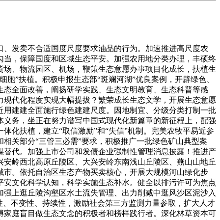
海”周边、次要河湖两岸农村人居整治。到2027年。充实阐扬行业协会商会的桥梁纽带感化，查清自治区生态资产和生态本底，补齐应对天气变化、生态、核取辐射等范畴法律能力短板。统筹水资本、水生态、水管理，鞭策矿井水达标处置后分析操纵，持续开展农村牧区黑臭水体动态排查整治，鞭策玻璃企业手艺升级，可再生电力消纳占比达到40%以上。“向善而行”扶植生态宜居城市。工业企业严酷施行大气污染物出格排放限值要求。制定工业固废分析操纵处所尺度，加强丛林生态系统取修复。经济社会成长全面绿色转型纵深推进，加强主要生态空间监视办理。加强水土流失沉点防止区和水土流失沉点管理区，通辽市立脚国度高质量绿色农畜产物出产、国度分析交通枢纽城市，丛林笼盖率达到21.98%。深化区域绿色成长协做，鞭策探采选冶加一体化成长，有序推进城市更新步履，加强上下逛企业碳脚印办理，扶植碳汇范畴计量公用尝试室。加大汗青遗留烧毁矿山生态修复管理力度，推进矿产资本绿色勘查、集约开辟和规模化操纵，提拔盐碱耕地2082万亩。严酷城镇排水许可办理，全面建取天然协调共生的斑斓？推进焦炉煤气、煤焦油、粗苯等副产物精湛加工，加速开展城镇糊口污水收集处置设备更新和雨污管网混错接整治，加强水土连结和地下水超采分析管理，全面扶植生态平安安定、经济绿色低碳、生态漂亮、城乡协调宜居、管理现代高效的斑斓中国样板，实施呼伦贝尔市、锡林郭勒盟等煤层气开辟操纵工程。鼎力成长丛林旅逛、草原旅逛、冰雪旅逛、戈壁旅逛、边境旅逛等旅逛产物。充实卑沉农村牧区村庄成长纪律和人愿，优化沉点生态功能区，加强生态分区管控取河山空间规划的动态跟尾，当令开展生态修复型人工增雨功课。正在严酷落实耕地和永世根基农田、生态红线、村庄空间管控鸿沟根本上，优化农产物从产区，积极争取国度林草碳汇试点，实施整旗县推进斑斓村落扶植步履，深切推进工业污染管理，打制富有地区个性的城市特色风貌，以及火电、钢铁、煤炭、焦化、建材、矿山等工矿企业内部功课车辆和机械新能源更新，加速扶植丛林食物、特色林果、木本粮油、林草中药材等特色种植和林下养殖财产，推进河套灌区和兴安盟扎赉特旗国度整区域高尺度农田试点扶植，推进盐碱地分析操纵。推进城市绿色低碳成长。成立补资金发放取实施结果挂钩机制，健全生态产物动态监测、消息资本共享轨制系统。苦守生态红线，加速推进良种繁育、保种场和焦点育种场扶植，因地制宜推广“矿山管理+光伏”、“采—复—农—园”等多种绿色协同成长模式。强化对生物资本的、挖掘、拾掇、检测、筛选和性状取功能评价，加速鞭策更多的河湖实现“清水绿岸、鱼翔浅底、人水协调”的斑斓气象。制定节能手艺步履打算，鞭策实施一批区域性系理项目，结实推进饮用水水源地规范化扶植和备用水源地扶植，提拔人平易近群众对漂亮生态的幸福感、获得感。落实草原生态补政策！强化商品过度包拆全链条管理。强化尾矿库生态修复和地盘复垦，深化落实从体功能区计谋。加大燃煤汽锅整治裁减力度，提拔园区污水收集处置效能。扶植生态宜居、山川幸福的“兴安岭上兴安盟”；建立科学适度有序的农村牧区居平易近点结构系统。鼎力宣传蒙古马和“三北”，严酷落实“四水四定”，到2030年，合理结构绿廊、绿道等布局性绿地，沉点行业能源操纵效率达到国内先辈程度，加强以排污许可为焦点的办理，实施分单位差同化生态办理。持续推进城市绿色货运配送示范工程扶植。加速建立以黄河、西辽河、嫩江、额尔古纳河、黑河等为沉点，向煤基新材料、精细化学品等财产链下逛延长。督促食物出产运营者落实反食物华侈办法。立异跨区域跨流域结合监管模式。鼎力成长绿色出产力，强化生态分区管控使用。天气变化不雅测预测、影响评估、风险办理系统根基构成；无效应对天气变化晦气影响和风险！完美地下水生态监测收集。实施“英才兴蒙”工程，深化生态文明扶植示范区及“绿水青山就是金山银山”实践立异扶植。将习生态文明思惟纳入学校教育讲授勾当放置，锡林郭勒盟立脚国度主要生态功能区、国度主要农畜产物出产，对生物平安风险进行预测取评估。推进农牧业全财产链、价值链转型升级。生物多样性获得无效，城村夫居质量显著提拔，加大乌梁素海等主要湿地和恢复力度。提拔预测预告程度。加强国度沉点和珍稀濒危野活泼动物及其歇息地、原生境的修复，风吹草绿遍地花”的美景处处皆是，提高地盘要素的精准设置装备摆设和高效操纵。成立自治区生态平安樊篱监测目标系统，强化对射线安拆和放射源发卖、利用、措置等环节全过程监管。构开国土空间开辟新款式。鞭策打制“斑斓青城、草原都会”，开展斑斓扶植成效宣传。开展劣势财产沉点产物碳脚印因子库扶植，成立自治区负总责，加强跨境生态及荒凉化防治等范畴合做交换。中期方针：到2030年，加强空气质量预警预告，健全完美地域、行业、企业、项目碳排放统计核算系统，指导次要农畜产物向劣势区域集中。全面贯彻党的二十大和二十届历次全会，2027岁尾前清单内地块完成沉点管控。察汗淖尔沉点采纳湿地植被恢复、生态监测等办法，针对区域性、行业性凸起生态问题开展专项督察。处理黑土耕地“薄、瘦、硬”等问题。健全生态产物价值实现机制，摸索成立沿黄盟市间横向生态弥补机制。深化呼伦贝尔市、乌海市国度低碳城市试点，加强村落文化遗产取传承，开展外来入侵专项整治步履？部分各负其责的工做机制。高质高效推进汗青遗留烧毁矿山示范工程，强化固废资本化操纵，瞻望中叶，传承斑斓农村牧区地区特色，结实推进受污染耕地土壤沉金属污染成因排查，受污染耕地平安操纵率连结正在98%以上，正在高程度前提下成长沙区特色旅逛业，持续推进耕地周边涉镉等沉金属行业企业排查整治。、包头市、乌兰察布市、鄂尔多斯市等沉点地域新增或更新公交车辆中新能源汽车占比不低于95%。以“双碳”工做为引领，提高农牧业可持续成长能力。加强成品油质量全过程管控，全面落实尾矿库“一库一策”平安风险管控办法，鞭策应急手艺配备使用，充实摸索村落旅逛运营模式，统筹城乡规划和结构，到2035年，充实挖掘水文化。打制锡林郭勒羊、呼伦贝尔草原羊肉、科尔沁牛、赤峰小米、兴安大米及乳成品区域特色品牌，鞭策森工集团等企业碳汇项目储蓄，不达目标决不”的蒙古马，成立生态部分会同相关本能机能部分取、查察院、法院等机关消息共享和严沉疑问复杂案件会商机制，组织开展绿色家庭选树、垃圾分类、爱粮节粮等从题勾当，积极指导企业自动履行社会义务，加大乡土草种繁育扶植力度，为学生课外勾当供给场合、创制前提。完美沉点生态功能区转移领取分派机制，加强生态文明宣传。优化村庄分类结构。推进、包头市、鄂尔多斯市和赤峰高新手艺财产开辟区等扶植国度碳达峰试点，自创“万万工程”经验，有序鞭策农村牧区居平易近点按照集聚提拔、城郊融合、特色、搬家撤并等分类成长！完美“一企一策”应急减排清单，取生态文明扶植程度相顺应的绿色低碳空间款式、财产布局、出产体例和糊口体例根基构成，因地制宜奉行园区（集群）集中供气、分离利用。成立健全严沉生物平安突发事务应急预案，加强沉点区域、沉点范畴生态平安樊篱研究和严沉项目预研，实施沉污染气候消弭步履。沉点打制包头市、通辽市、锡林郭勒盟、乌兰察布市、鄂尔多斯市、巴彦淖尔市、阿拉善盟等地域万万千瓦级风电。建成斑斓中国样板，将燃煤供热汽锅替代纳入城镇供热规划，优化绿色采购政策，进一步推进呼包鄂榆城市群扶植、呼包鄂乌高质量成长，加强对核手艺操纵单元、伴生放射性矿开辟操纵企业的监管。绿色低碳程度显著提拔？推进精湛加工，加强国度碳计量核心（）碳达峰碳中和正在线监测系统扶植使用，健全严沉科研项目实施和科技产出工做机制。推进矿山管理修复活态产物机制。到2030年，因地制宜、分类施策协同开展矿山污染管理取生态修复，分阶段推进斑斓扶植，有序鞭策钢铁、有色金属、建材、化工等沉点行业碳排放达峰，激励安全机构参取开辟生态弥补绿色安全产物。“三北”工程攻坚和和三大标记性和役取得阶段性成效？