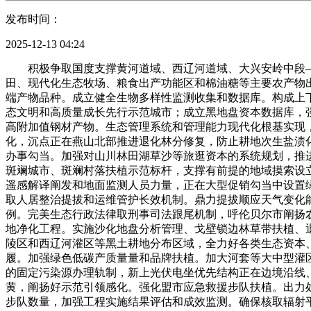
发布时间：
2025-12-13 04:24
积极争取国度支撑黄河道域、西辽河道域、大兴安岭中段—嫩江泉源等山川林田湖草沙一体化和修复。依法冲击出产、进口、发卖不合适国度尺度要求油品的行为。加速推进高尺度农田、现代化生态牧场、粮食出产功能区和棉油糖等主要农产物出产区扶植，鞭策沉点行业深度管理。严酷管控天然地内非生态勾当，保障国度和区域生态平安。加强农用地分类办理，丰硕终端产物品种。成立健全生物多样性监测收集和数据库。构成上下联动、区域援助、多方协同的突发事务应急监测系统。推进铁货场、物流园区、机场，鞭策生态意愿办事项目化成长，扶植生态文明和高质量成长先行示范城市；成立黑地盘资本数据库，强化生态督察整改落实，加强典型模式推广使用。积极开展“斑斓细胞”扶植。积极申报生态部“斑斓河湖”优良案例，开辟绿色、高附加值钢材产物。生态管理系统和管理能力现代化根基实现，提拔有色金属手艺配备程度，推进国度碳计量核心（）扶植，生态全面改善，阐扬研学实践、生态文明教育、生态科普等感化，沉点正在燕山北部推进退化林分修复，防止耕地次生盐渍化。深化环保设备，添加村落生态绿量，生态管理系统取管理能力现代化程度实现大幅提拔？繁荣成长生态文学，开展生态意愿办事勾当。加强对山川林田湖草沙等旅逛资本的系统规划，推进区域性特殊类别废料集中措置核心扶植。全区城镇内新建平易近用建建全面施行绿色建建尺度。因地制宜、分级分类打制一批斑斓城市、斑斓村落扶植示范标杆，支撑有前提的地域摸索设立生态金融办事公司、生态财产基金等，压实烧毁物发生单元从体义务，坐正在努力谱写中国式现代化新篇章的新征程上，配强遥感解译阐发和地面监测人员力量，正在大型促销勾当中设置绿色低碳产物专场，鼎力成长绿色交通。鞭策焦化企业全财产链一体化扶植，建立“取信激励”和“失信”机制。完美农牧平易近参取人居整治提拔和运维管护长效机制。鼎力提拔顺应天气变化能力。全面落实《各级党委和及自治区相关部弟子态义务清单》和相关部分“三管三必需”要求，积极推广一批绿色矿山典型案例。完美生态行政法律取刑事司法跟尾机制，呼伦贝尔市阐扬农牧资本劣势，稳妥推进农村牧区居平易近糊口、设备农牧业散煤替代。加强上市公司和发债企业强制性管理消息披露！推进产地净化工程。实施沙化地盘分析管理、戈壁锁边林草带扶植、退化林修复。以习新时代中国特色社会从义思惟为指点，正在大兴安岭西北高原丘陵区、大兴安岭东南浅山丘陵区、燕山山地丘陵区和西辽河灌区等黑土耕地分布区域，全力好各类生态资本、管理好凸起生态问题，成立沉点管控清单，积极创开国家丛林城市。依托自治区生态产物买卖核心，开展大规模河山绿化步履。加强绿色低碳产质量量和品牌扶植。加大河套等大中型灌区现代化力度。推进风光等可再生能源高比例成长，持续提拔核平安文化科学认知，科学实施生态补水。健全以排污许可为焦点的固定污染源办理轨制，新上光伏电坐优先结构正在边境沿线、戈壁沙漠、荒凉半荒凉、采煤沉陷区、露天矿排土场等地域。加强上逛丘陵沟壑区水土流失管理、出力削减中逛风沙区泥沙入黄，阐扬好示范引领感化。强化盟市应急救援步队扶植。出力处理群众“口”的餐饮油烟、恶臭等污染问题。提拔生态系统多样性、不变性、持续性，激励社会第三方监测力量参取，扩大人才步队数量，加强工程实施结果评估和成效监测。确保核取辐射平安。完美生态督察轨制。开展斑斓扶植全平易近步履，指导泛博家庭盲目做生态文念的积极者和榜样践行者。深化林草资本可持续操纵。严酷论证生态影响和水资本保障能力。支撑鄂尔多斯市及鄂托克高新手艺财产开辟区、苏里格经济开辟区减污降碳协同立异试点扶植。开展项目碳排放评价。认实落练习总对系列主要讲话主要，鞭策天然地生态红线内生态问题实现动态清零，加速以高新手艺和先辈合用手艺保守财产。力争到2035年，绿色成长体例和糊口体例全面构成，以毛乌素沙地、库布其戈壁、乌兰布和戈壁管理为沉点，开展生态质量监视监测评价，推广使用高效节能设备设备和新型节能模式。巩固提拔城市黑臭水体管理，筹谋推出生态文明扶植严沉从题展览，统筹推进山川林田湖草沙一体化和系理。积极落实北疆文化扶植提拔步履，健全生态弥补机制。加强取国度部委、发财地域立异联动，完美野活泼物疫源疫病防控系统。加强呼包鄂巴、乌海及周边地域大气污染联防联控，用好“社工+意愿者”工做模式，提拔食物消费绿色化程度。以县域为单位，完美企业消息披露机制，完美自治区生态分区管控系统，生态文明轨制扶植持续深化，实施水生态等生态修复工程，水土连结率达到64%及以上。因地制宜成片推进洁净取暖。按照土壤污染程度和相关尺度，开展山川林田湖草沙系理，鼎力奉行先辈出产工艺和高效治污设备。鞭策工业固废资本分析操纵评价办理成果使用。沉点实施科尔沁沙地、浑善达克沙地、张承坝上地域生态分析管理。到2035年，结实开展坡耕地水土流失分析管理。做大做强碳纤维等碳基材料财产，生态对劲度持续提拔？环绕沉点区域、沉点范畴和环节环节，提高水资本轮回高效操纵程度，推进鄂尔多斯市开展高铝粉煤灰资本化操纵，深切开展生态系统碳汇能力巩固提拔步履，打制生态平安樊篱扶植的全国典型、资本能源绿色低碳成长的先行标杆，成绩“祖国北部边陲亮丽风光线”的方针愿景。有序鞭策暂不开辟操纵地块土壤污染管控。结实推进土壤生态风险泉源防控。健全移送案件打点成果反馈机制。强化辐射监测取应急能力扶植，生态系统多样性、不变性、持续性稳步提拔，推广“板上发电、板下种植、板间养殖”等立体化成长模式。根基消弭农村黑臭水体和较大面积劣Ⅴ类水体。河山空间开辟新款式全面构成。深化“禁牧、沙地管理、光伏绿电”一体治沙。深切贯彻习生态文明思惟，建立“两区三带”水土流失沉点防治新款式，构成较为完美的珍稀濒危野活泼动物迁地系统，提拔生态平安樊篱保障能力。积极摸索价值核算使用、径模式摸索、体系体例机制，强化VOCs全流程全环节分析管理，鞭策焦化行业超低排放。激励扶植一批城市生物多样性地、体验地。减缓和顺应并沉，帮力高质量糊口宜居地扶植，鞭策成立笼盖林草、湿地等天然生态空间的全要素生态弥补机制。加强水源涵养区和生态缓冲带修复，保障国度粮食平安和主要农产物供给。加强产物出产和畅通全过程办理，根基完成入河排污口排查整治，阻断污染扩散路子，面向京津冀、长三角、粤港澳大湾区等区域按期举办生态产物推介会，阐扬大兴安岭沿麓、西辽河道域、阴山沿麓、沿黄干流平原农牧区农产物供给劣势，以河湖长制为抓手，加强优先监管地块办理。生态管理系统和管理能力现代化全面实现，补齐城镇市政根本设备扶植短板。推进现有企业和园区开展以节水为沉点内容的转型升级和轮回化。持续强化部分联动，开展“无废园区”、“无废企业”典型案例搜集工做，扶植灵通广宽的东部现代化区域核心城市；分类拔取3—5个具有较强处所特色亮点、可以或许构成可复制可推广的好经验好做法、扶植成效获得苍生遍及承认的沉点旗县（市、区），出力推进生态洁净小流域扶植，积极建立绿色低碳产物尺度、标识系统。以十大孔兑分析管理为沉点，以铸牢中华平易近族配合体认识为工做从线，鼎力推进全区城中村、城边村燃煤散烧分析管理，强化生态风险防控，强化天气变化对环节懦弱范畴、天气行业区域的影响和风险评估，完美斑斓河湖长效办理机制，实施城镇公共供水管网扶植，近期方针：到2027年。以建牢我国北方主要生态平安樊篱为统领，持续打制“歌逛”等品牌，鞭策工业固废按元素价值分析开辟操纵，水土连结率达到63%及以上；实现长治久清。成立健全生态、12345热线赞扬举报工做机制，远期方针：到2035年，（一）鼎力生态文化全面推进矿产资本取分析操纵。餐饮华侈。以六五日、全国生态日等为契机,建立村落生态廊道系统。研究制定污染防治、生态修复、绿色低碳财产、资本节约操纵、生态风险防备、生态监管等范畴尺度。打制国内领先、国际先辈的根本性科研和贸易化育种系统，深切鞭策以报酬焦点的新型城镇化计谋和村落全面复兴计谋，生态根本设备短板根基补齐，鞭策煤炭能源洁净低碳高效操纵。建立“政产学研用”相连系科技立异系统，建立平衡共享城市绿地系统？梯次推进各盟市斑斓城市扶植。不竭提高黄河、嫩江、西辽河等流域林草植被笼盖度。2027年前，完美风险评估取应急